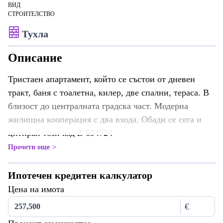
ВИД
СТРОИТЕЛСТВО
Тухла
Описание
Тристаен апартамент, който се състои от дневен
тракт, баня с тоалетна, килер, две спални, тераса. В
близост до централната градска част. Модерна
жилищна кооперация с два входа. Обади се сега и
цитирай този код Z-694724
Прочети още
Ипотечен кредитен калкулатор
Цена на имота
€