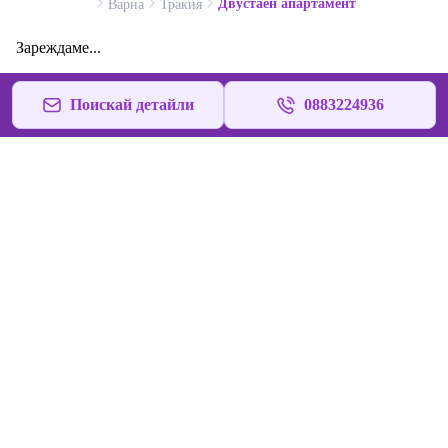
Двустаен апартамент
Варна
Тракия
Зареждаме...
Поискай детайли
0883224936