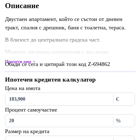
Описание
Двустаен апартамент, който се състои от дневен
тракт, спалня с дрешник, баня с тоалетна, тераса.
В близост до централната градска част.
Модерна жилищна кооперация с два входа.
Прочети още
Обади се сега и цитирай този код Z-694862
Ипотечен кредитен калкулатор
Цена на имота
€
Процент самоучастие
%
Размер на кредита