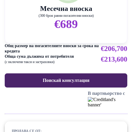
Месечна вноска
(300 броя равни погасителни вноски)
€689
Общ размер на погасителните вноски за срока на
€206,700
кредита
Обща сума дължима от потребителя
€213,600
(с включени такси и застраховки)
Поискай консултация
В партньорство с
ПРОДАВА СЕ ОТ: