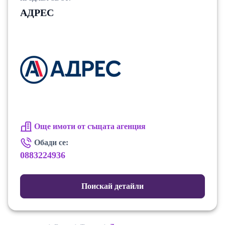
АДРЕС
Още имоти от същата агенция
Обади се:
0883224936
Поискай детайли