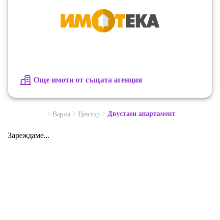
Цена
Разсрочено плащане
Обади се сега и цитирай този код Z-661580
Още имоти от същата агенция
Двустаен апартамент
Варна
Център
Зареждаме...