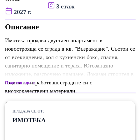
3 етаж
2027 г.
Описание
Имотека продава двустаен апартамент в
новострояща се сграда в кв. "Възраждане". Състои се
от всекидневна, хол с кухненски бокс, спалня,
санитарно помещение и тераса. Югозапазно
изложение, разсрочено плащане. Доказан строител в
годините, изработващ сградите си с
Прочети още
висококачествени материали.
В близост до спирки, денонощни магазини, парк
ПРОДАВА СЕ ОТ:
"Възраждане", аптеки, училища и детски градини.
ИМОТЕКА
Новостроща се сграда.
Локация