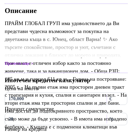
Описание
ПРАЙМ ГЛОБАЛ ГРУП има удоволствието да Ви
представи чудесна възможност за покупка на
двуетажна къща в с. Юнец, област Варна! ✨ Ако
търсите спокойствие, простор и уют, съчетани с
отлична локация в близост до морето и природата,
този имот е отличен избор както за постоянно
Прочети още
живеене, така и за ваканционен дом. - Обща РЗП:
185 кв.м и парцел 611 кв.м. - Година на построяване:
Ипотечен кредитен калкулатор
2005 г. - На първи етаж има просторен дневен тракт
Цена на имота
с трапезария и кухня, спалня и санитарен възел. - На
€
втори етаж има три просторни спални и две бани.
Процент самоучастие
Има достъп до подпокривното пространство, което
също може да бъде усвоено. - В имота има изградено
%
барбекю. - Къщата е с подменени климатици във
Размер на кредита