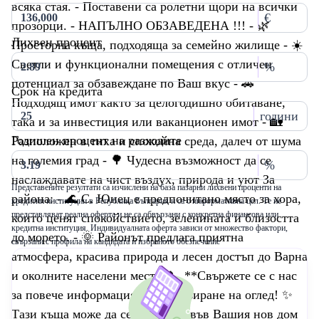
всяка стая. - Поставени са ролетни щори на всички
€
прозорци. - НАПЪЛНО ОБЗАВЕДЕНА !!! - 🌿
Лихвен процент
Просторна къща, подходяща за семейно жилище - ☀️
Светли и функционални помещения с отличен
%
потенциал за обзавеждане по Ваш вкус - 🚗
Срок на кредита
Подходящ имот както за целогодишно обитаване,
години
така и за инвестиция или ваканционен имот - 🏡
Годишен процент на разходите
Разположен в тиха и спокойна среда, далеч от шума
на големия град - 🌳 Чудесна възможност да се
%
наслаждавате на чист въздух, природа и уют За
Представените резултати са изчислени на база пазарни лихвени проценти на
района: - 🌊 С. Юнец е предпочитано място за хора,
кредитни институции в Република България и са с информативна цел. Те не
представляват реална оферта и не са обвързани с конкретна финансова или
които ценят спокойствието, зеленината и близостта
кредитна институция. Индивидуалната оферта зависи от множество фактори,
до морето. - 🌞 Районът предлага приятна
свързани с профила на кандидата и избраното обезпечение
атмосфера, красива природа и лесен достъп до Варна
и околните населени места. 📞 **Свържете се с нас
за повече информация и организиране на оглед! ✨
Тази къща може да се превърне във Вашия нов дом