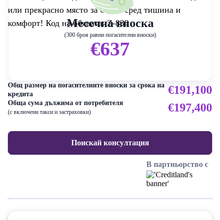
или прекрасно място за отдих сред тишина и
Месечна вноска
комфорт! Код на обявата: Z-838
(300 броя равни погасителни вноски)
€637
Общ размер на погасителните вноски за срока на
€191,100
кредита
Обща сума дължима от потребителя
€197,400
(с включени такси и застраховки)
Поискай консултация
В партньорство с