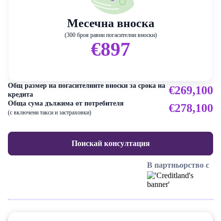
Месечна вноска
(300 броя равни погасителни вноски)
€897
Общ размер на погасителните вноски за срока на
€269,100
кредита
Обща сума дължима от потребителя
€278,100
(с включени такси и застраховки)
Поискай консултация
В партньорство с