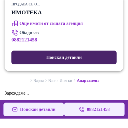
ПРОДАВА СЕ ОТ:
ИМОТЕКА
Още имоти от същата агенция
Обади се:
0882121458
Поискай детайли
Апартамент
Варна
Васил Левски
Зареждаме...
Поискай детайли
0882121458