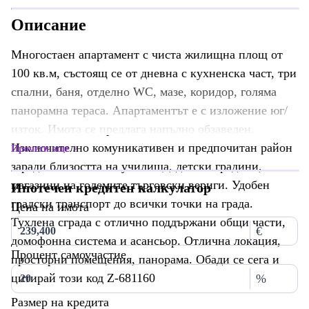
Описание
Многостаен апартамент с чиста жилищна площ от
100 кв.м, състоящ се от дневна с кухненска част, три
спални, баня, отделно WC, мазе, коридор, голяма
панорамна тераса. Апартаментът е с изложение юг/
изток. Имота се предлага напълно обзаведен.
Изключително комуникативен и предпочитан район
Прочети още
заради близостта на училища, детски градини,
магазини на големите търговски вериги. Удобен
Ипотечен кредитен калкулатор
градски транспорт до всички точки на града.
Цена на имота
Тухлена сграда с отлично поддържани общи части,
€
домофонна система и асансьор. Отлична локация,
Процент самоучастие
просторни помещения, панорама. Обади се сега и
цитирай този код Z-681160
%
Размер на кредита