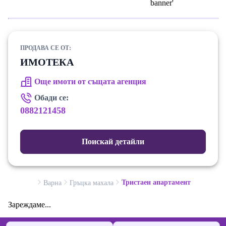
ПРОДАВА СЕ ОТ:
ИМОТЕКА
Още имоти от същата агенция
Обади се:
0882121458
Поискай детайли
Тристаен апартамент
Варна
Гръцка махала
Зареждаме...