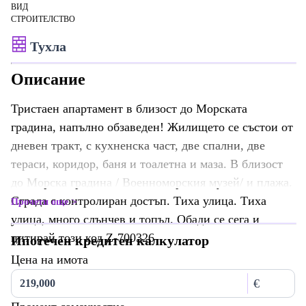
ВИД
СТРОИТЕЛСТВО
Тухла
Описание
Тристаен апартамент в близост до Морската
градина, напълно обзаведен! Жилището се състои от
дневен тракт, с кухненска част, две спални, две
тераси, коридор, баня и тоалетна и маза. В близост
до Морска градина / Военноморския музей/ и плажа.
Сграда с контролиран достъп. Тиха улица. Тиха
Прочети още
улица, много слънчев и топъл. Обади се сега и
цитирай този код Z-700326
Ипотечен кредитен калкулатор
Цена на имота
€