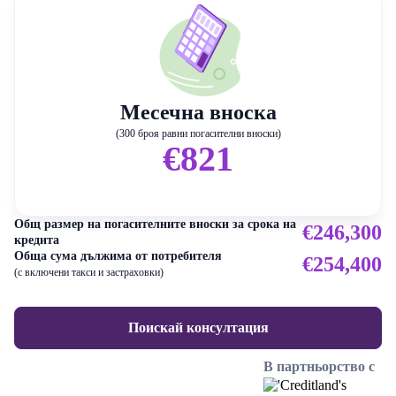
Месечна вноска
(300 броя равни погасителни вноски)
€821
Общ размер на погасителните вноски за срока на
€246,300
кредита
Обща сума дължима от потребителя
€254,400
(с включени такси и застраховки)
Поискай консултация
В партньорство с