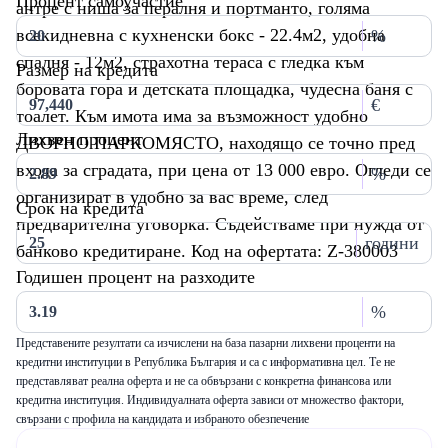
Процент самоучастие
антре с ниша за пералня и портманто, голяма
всекидневна с кухненски бокс - 22.4м2, удобна
%
спалня - 12м2, страхотна тераса с гледка към
Размер на кредита
боровата гора и детската площадка, чудесна баня с
€
тоалет. Към имота има за възможност удобно
Лихвен процент
ДВОРНО ПАРКОМЯСТО, находящо се точно пред
входа за сградата, при цена от 13 000 евро. Огледи се
%
организират в удобно за вас време, след
Срок на кредита
предварителна уговорка. Съдействаме при нужда от
години
банково кредитиране. Код на офертата: Z-380003
Годишен процент на разходите
%
Представените резултати са изчислени на база пазарни лихвени проценти на
кредитни институции в Република България и са с информативна цел. Те не
представляват реална оферта и не са обвързани с конкретна финансова или
кредитна институция. Индивидуалната оферта зависи от множество фактори,
свързани с профила на кандидата и избраното обезпечение