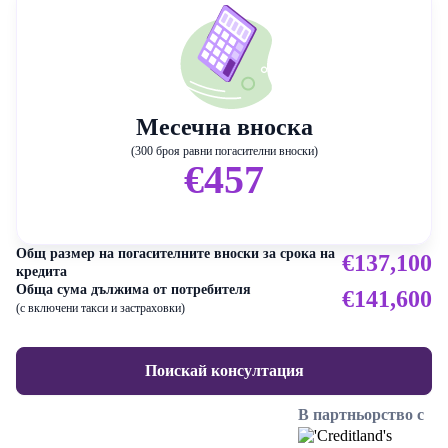
Месечна вноска
(300 броя равни погасителни вноски)
€457
Общ размер на погасителните вноски за срока на
€137,100
кредита
Обща сума дължима от потребителя
€141,600
(с включени такси и застраховки)
Поискай консултация
В партньорство с