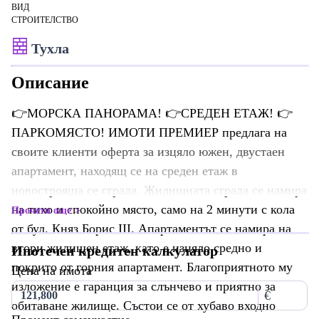
ВИД
СТРОИТЕЛСТВО
Тухла
Описание
👉МОРСКА ПАНОРАМА! 👉СРЕДЕН ЕТАЖ! 👉
ПАРКОМЯСТО! ИМОТИ ПРЕМИЕР предлага на
своите клиенти оферта за изцяло южен, двустаен
апартамент, находящ се на среден етаж в
новострояща се сграда. Жилищната сграда се намира
на тихо и спокойно място, само на 2 минути с кола
Прочети още
от бул. Княз Борис III. Апартаментът се намира на
втори жилищен етаж, като е изцяло средно и
Ипотечен кредитен калкулатор
покрито от горния апартамент. Благоприятното му
Цена на имота
изложение е гаранция за слънчево и приятно за
€
обитаване жилище. Състои се от хубаво входно