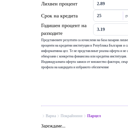
Лихвен процент
Срок на кредита
г
Годишен процент на
разходите
Представените резултати са изчислени на база пазарни лихв
проценти на кредитни институции в Република България и са
информативна цел. Те не представляват реална оферта и не 
обвързани с конкретна финансова или кредитна институция.
Индивидуалната оферта зависи от множество фактори, свър
профила на кандидата и избраното обезпечение
Варна
Покрайнини
Парцел
Зареждаме...