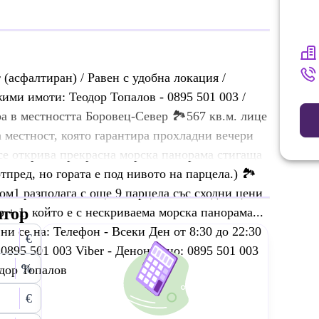
(асфалтиран) / Равен с удобна локация /
ми имоти: Теодор Топалов - 0895 501 003 /
а в местността Боровец-Север 🏞️567 кв.м. лице
та местност, която гарантира прохладни вечери
се открива прекрасна морска панорама стигаща
пред, но гората е под нивото на парцела.) 🏞️
ом1 разполага с още 9 парцела със сходни цени
атор
 + 1, който е с нескриваема морска панорама...
ни се на: Телефон - Всеки Ден от 8:30 до 22:30
€
 0895 501 003 Viber - Денонощно: 0895 501 003
%
одор Топалов
€