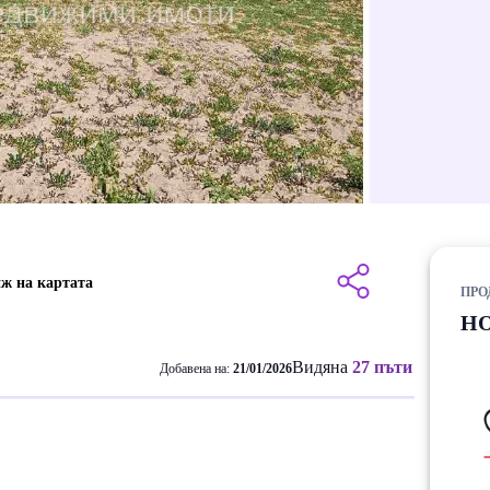
ж на картата
ПРО
НО
Видяна
27 пъти
Добавена на:
21/01/2026