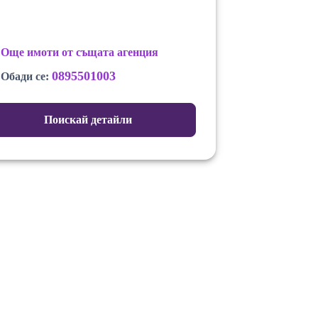
Още имоти от същата агенция
0895501003
Обади се:
Поискай детайли