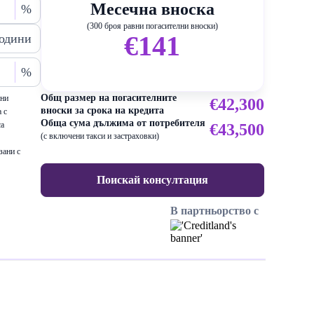
Месечна вноска
%
(300 броя равни погасителни вноски)
€141
одини
%
Общ размер на погасителните
ени
€42,300
вноски за срока на кредита
 с
Обща сума дължима от потребителя
са
€43,500
(с включени такси и застраховки)
зани с
Поискай консултация
В партньорство с