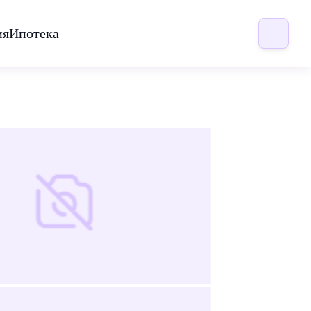
ия
Ипотека