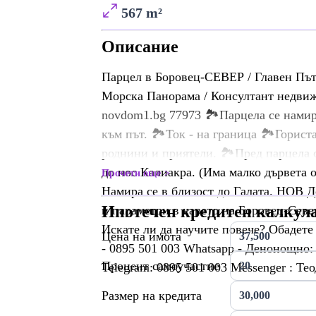
567 m²
Описание
Парцел в Боровец-СЕВЕР / Главен Път 
Морска Панорама / Консултант недвижи
novdom1.bg 77973 🏞️Парцeла се намир
към път. 🏞️Ток - на граница 🏞️Горис
роднини и приятели. 🏞️Пред парцела 
до нос Калиакра. (Има малко дървета от
Прочети още
Намира се в близост до Галата. НОВ Д
Ипотечен кредитен калкул
и параметри в карето на Боровец-Север
Искате ли да научите повече? Обадете 
Цена на имота
- 0895 501 003 Whatsapp - Денонощно:
Процент самоучастие
Telegram: 0895 501 003 Messenger : Те
Размер на кредита