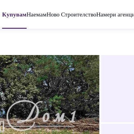
Купувам
Наемам
Ново Строителство
Намери агенц