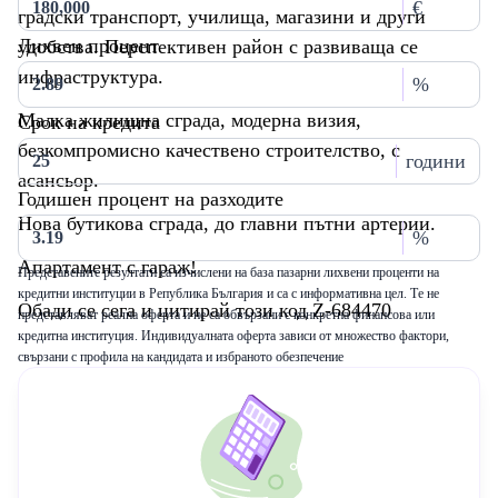
€
градски транспорт, училища, магазини и други
Лихвен процент
удобства. Перспективен район с развиваща се
инфраструктура.
%
Малка жилищна сграда, модерна визия,
Срок на кредита
безкомпромисно качествено строителство, с
години
асансьор.
Годишен процент на разходите
Нова бутикова сграда, до главни пътни артерии.
%
Апартамент с гараж!
Представените резултати са изчислени на база пазарни лихвени проценти на
кредитни институции в Република България и са с информативна цел. Те не
Обади се сега и цитирай този код Z-684470
представляват реална оферта и не са обвързани с конкретна финансова или
кредитна институция. Индивидуалната оферта зависи от множество фактори,
свързани с профила на кандидата и избраното обезпечение