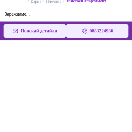
Тристаен апартамент
Варна
Пчелина
Зареждаме...
Поискай детайли
0883224936