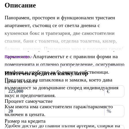
Описание
Панорамен, просторен и функционален тристаен
апартамент, състоящ се от светла дневна с
кухненски бокс и трапезария, две самостоятелни
спални, баня с тоалетна, отделна тоалетна, килер,
балкон, коридор. Прилежаща маза и подземен гараж/
паркомясто. Апартаментът е с правилни форми на
Прочети още
помещенията и отлично разпределение, осигуряващо
комфорт и удобство за бъдещите собственици.
Ипотечен кредитен калкулатор
Предлага се на шпакловка и замазка, което дава
Цена на имота
възможност за довършване според индивидуалния
€
вкус и предпочитания.
Процент самоучастие
Към имота има самостоятелен гараж/паркомясто
%
включен в цената.
Размер на кредита
Удобен достъп до главни пътни артерии, спирки на