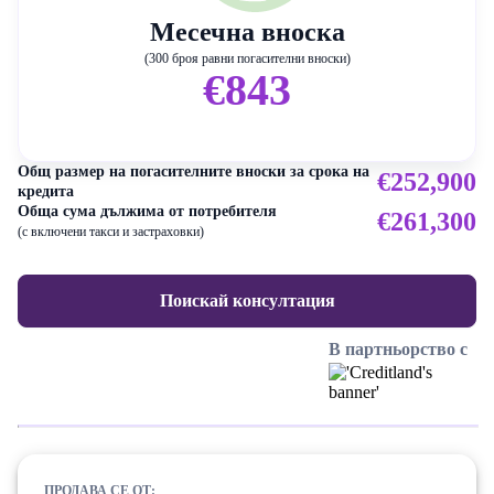
Месечна вноска
(300 броя равни погасителни вноски)
€843
Общ размер на погасителните вноски за срока на
€252,900
кредита
Обща сума дължима от потребителя
€261,300
(с включени такси и застраховки)
Поискай консултация
В партньорство с
ПРОДАВА СЕ ОТ: