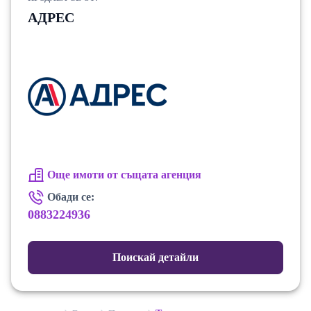
АДРЕС
Още имоти от същата агенция
Обади се:
0883224936
Поискай детайли