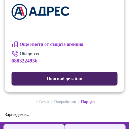
Още имоти от същата агенция
Обади се:
0883224936
Поискай детайли
Парцел
Варна
Покрайнини
Зареждаме...