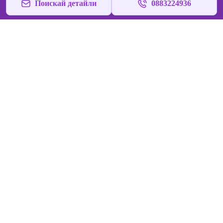
Поискай детайли
0883224936