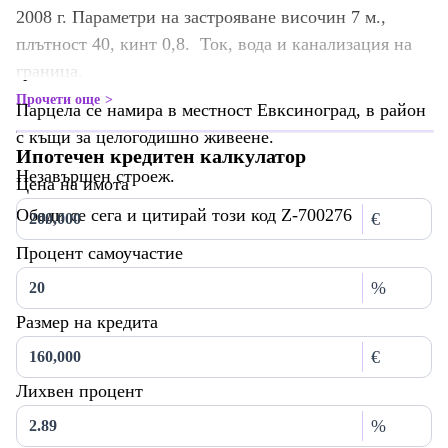
2008 г. Параметри на застрояване височин 7 м.,
плътност 40, кинт 0,8. Ток, вода и канализация на
граница.
Прочети още
Парцела се намира в местност Евксиноград, в район
с къщи за целогодишно живеене.
Ипотечен кредитен калкулатор
Незавършен строеж.
Цена на имота
Обади се сега и цитирай този код Z-700276
€
Процент самоучастие
%
Размер на кредита
€
Лихвен процент
%