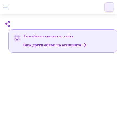
Тази обява е свалена от сайта
Виж други обяви на агенцията