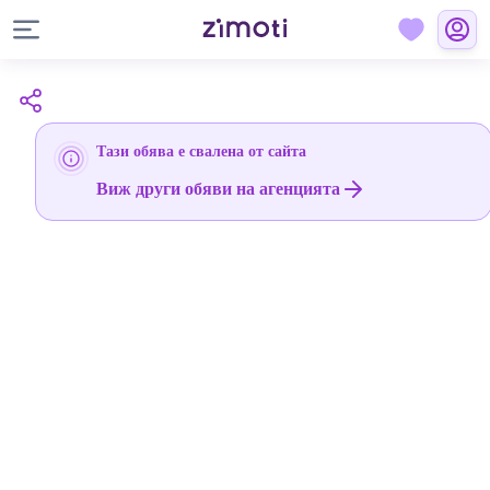
Тази обява е свалена от сайта
Виж други обяви на агенцията