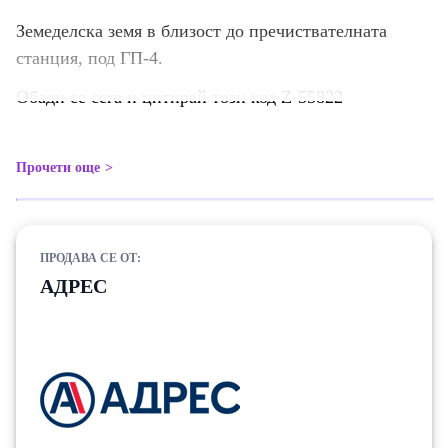
Земеделска земя в близост до пречиствателната
станция, под ГП-4.
Обади се сега и цитирай този код Z-55822
Прочети още
ПРОДАВА СЕ ОТ:
АДРЕС