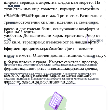
широка веранда с директна гледка към морето. На
€
този етаж има още тоалетна, коридор и вътрешно
Лихвен процент
стълбище към горния етаж. Трети етаж Разполага с
три самостоятелни спални, идеални за семейство,
%
както и две големи бани, осигуряващи комфорт и
Срок на кредита
удобство. Допълнителни характеристики: Двор от
години
520 кв.м, терасиран,с възможност за ландшафтно
Годишен процент на разходите
оформление или малък басейн. Две паркоместа
вътре в имота. Отличен достъп, тишина, чист въздух
%
и бърза връзка с града. Имотът съчетава простор,
Представените резултати са изчислени на база пазарни лихвени проценти на
функционалност и невероятна панорамна гледка,
кредитни институции в Република България и са с информативна цел. Те не
представляват реална оферта и не са обвързани с конкретна финансова или
което го прави идеален както за целогодишно
кредитна институция. Индивидуалната оферта зависи от множество фактори,
живеене, така и за ваканционен дом.
свързани с профила на кандидата и избраното обезпечение