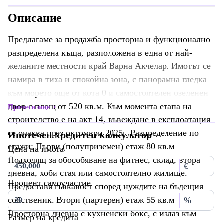
Описание
Предлагаме за продажба просторна и функционално
разпределена къща, разположена в една от най-
желаните местности край Варна Акчелар. Имотът се
намира в тиха и спокойна зона, с панорамна гледка
към морето още от кота 0 и самостоятелен озеленен
двор с площ от 520 кв.м. Към момента етапа на
Прочети още
строителство е на акт 14, въвеждане в експлоатация
се очаква през октомври 2025г. Разпределение по
Ипотечен кредитен калкулатор
етажи: Първи (полуприземен) етаж 80 кв.м
Цена на имота
Подходящ за обособяване на фитнес, склад, втора
€
дневна, хоби стая или самостоятелно жилище.
Процент самоучастие
Предоставя гъвкавост според нуждите на бъдещия
собственик. Втори (партерен) етаж 55 кв.м
%
Просторна дневна с кухненски бокс, с излаз към
Размер на кредита