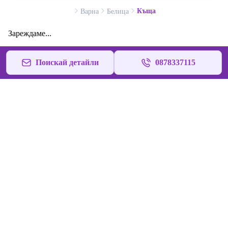
Къща
Варна
Белица
Зареждаме...
Поискай детайли
0878337115