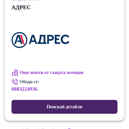
АДРЕС
Още имоти от същата агенция
Обади се:
0883224936
Поискай детайли