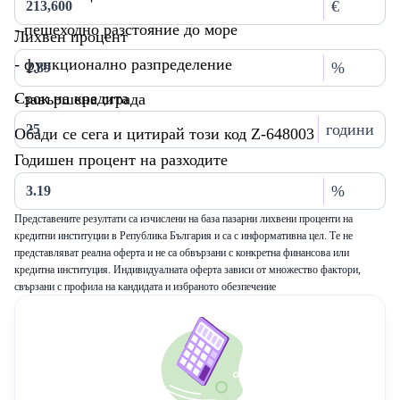
€
- пешеходно разстояние до море
Лихвен процент
- функционално разпределение
%
Срок на кредита
- завършена сграда
години
Обади се сега и цитирай този код Z-648003
Годишен процент на разходите
%
Представените резултати са изчислени на база пазарни лихвени проценти на
кредитни институции в Република България и са с информативна цел. Те не
представляват реална оферта и не са обвързани с конкретна финансова или
кредитна институция. Индивидуалната оферта зависи от множество фактори,
свързани с профила на кандидата и избраното обезпечение