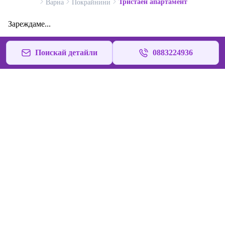
Тристаен апартамент
Варна
Покрайнини
Зареждаме...
Поискай детайли
0883224936