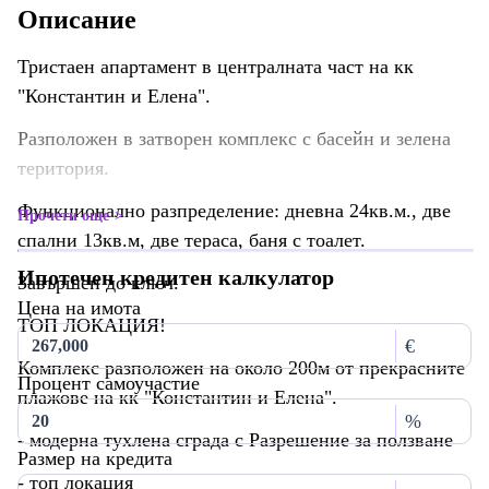
Описание
Тристаен апартамент в централната част на кк
"Константин и Елена".
Разположен в затворен комплекс с басейн и зелена
територия.
Функционално разпределение: дневна 24кв.м., две
Прочети още
спални 13кв.м, две тераса, баня с тоалет.
Ипотечен кредитен калкулатор
Завършен до ключ.
Цена на имота
ТОП ЛОКАЦИЯ!
€
Комплекс разположен на около 200м от прекрасните
Процент самоучастие
плажове на кк "Константин и Елена".
%
- модерна тухлена сграда с Разрешение за ползване
Размер на кредита
- топ локация