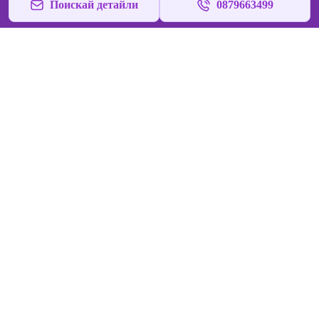
Поискай детайли
0879663499