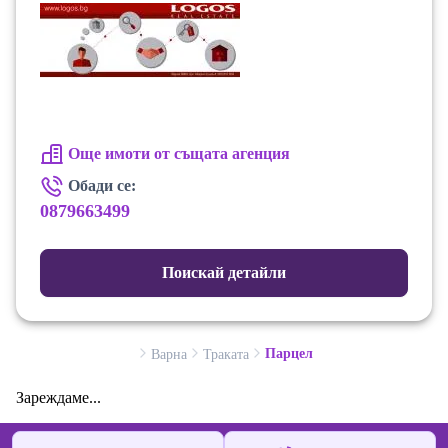
Още имоти от същата агенция
Обади се:
0879663499
Поискай детайли
Парцел
Варна
Траката
Зареждаме...