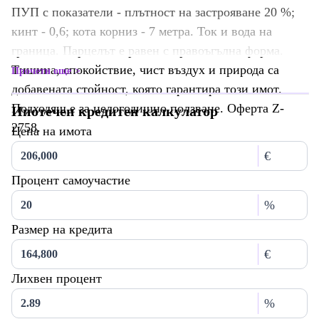
ПУП с показатели - плътност на застрояване 20 %;
кинт - 0,6; кота корниз - 7 метра. Ток и вода на
граница. Парцелът е равен с правоъгълна форма.
Тишина, спокойствие, чист въздух и природа са
Прочети още
добавената стойност, която гарантира този имот.
Подходящ е за целогодишно ползване. Оферта Z-
Ипотечен кредитен калкулатор
2758.
Цена на имота
€
Процент самоучастие
%
Размер на кредита
€
Лихвен процент
%