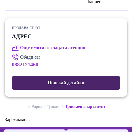
ПРОДАВА СЕ ОТ:
АДРЕС
Още имоти от същата агенция
Обади се:
0882121460
Поискай детайли
Тристаен апартамент
Варна
Траката
Зареждаме...