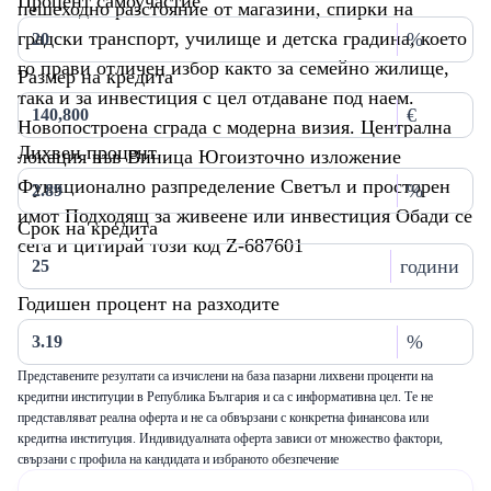
Процент самоучастие
пешеходно разстояние от магазини, спирки на
градски транспорт, училище и детска градина, което
%
го прави отличен избор както за семейно жилище,
Размер на кредита
така и за инвестиция с цел отдаване под наем.
€
Новопостроена сграда с модерна визия. Централна
Лихвен процент
локация във Виница Югоизточно изложение
Функционално разпределение Светъл и просторен
%
имот Подходящ за живеене или инвестиция Обади се
Срок на кредита
сега и цитирай този код Z-687601
години
Годишен процент на разходите
%
Представените резултати са изчислени на база пазарни лихвени проценти на
кредитни институции в Република България и са с информативна цел. Те не
представляват реална оферта и не са обвързани с конкретна финансова или
кредитна институция. Индивидуалната оферта зависи от множество фактори,
свързани с профила на кандидата и избраното обезпечение