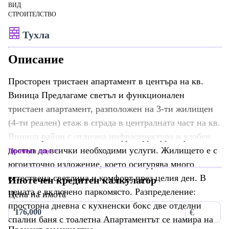
ВИД
СТРОИТЕЛСТВО
Тухла
Описание
Просторен тристаен апартамент в центъра на кв.
Виница Предлагаме светъл и функционален
тристаен апартамент, разположен на 3-ти жилищен
(4-ти реален) етаж в сграда в централната част на кв.
Виница район с отлична инфраструктура и удобен
достъп до всички необходими услуги. Жилището е с
Прочети още
югоизточно изложение, което осигурява много
естествена светлина и комфорт през целия ден. В
Ипотечен кредитен калкулатор
цената е включено паркомясто. Разпределение:
Цена на имота
просторна дневна с кухненски бокс две отделни
€
спални баня с тоалетна Апартаментът се намира на