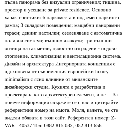
пълна панорама без визуални ограничения; тишина,
простор и усещане за private residence. Основно
характеристики: 6 паркоместа в подземен паркинг с
рампа; 3 складови помещения; мащабни панорамни
тераси; декинг настилки; озеленяване с автоматична
поливна система; външно джакузи; три външни
огнища на газ метан; цялостно изградени - подово
отопление, климатизация и вентилационна система.
Дизайн и архитектура Интериорната концепция е
вдъхновена от съвременния европейски luxury
minimalism с ясно влияние от миланските
дизайнерски студиа. Кухнята е разработена и
проектирана като архитектурен елемент, а не ... За
повече информация свържете се с нас и цитирайте
референтния номер на имота. Моля, кажете, че сте
видeли обявата в този сайт. Референтен номер: Z-
VAR-140537 Тел: 0882 815 082, 052 813 656