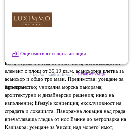
коридор, дневна, тераса, коридор, спалня, тераса,
баня с тоалетна, спалня, баня с тоалетна, антре, баня
с тоалетна, дрешник, перално, спалня, тераса,
дневна, остъклена тераса, тераса; Ниво 2 (две) -
стълбищна клетка, коридор, дрешник, баня с
тоалетна, спалня, остъклена тераса, тераса, баня с
Още имоти от същата агенция
тоалетна, стълбищна клетка. Тераса с площ от 78,29
кв.м, тераса с площ от 30,57 кв.м, слънцезащитен
елемент с площ от 35,19 кв.м, асансьорна клетка за
Етаж от къща
Варна
Свети Никола
асансьор и общо три мази. Предимства: усещане за
пространство; уникална морска панорама;
Зареждаме...
архитектурни и дизайнерски решения; ниво на
изпълнение; lifestyle концепция; ексклузивност на
сградата и локацията. Панорамна локация над града
впечатляваща гледка от нос Емине до ветропарка на
Калиакра; усещане за 'висящ над морето' имот;