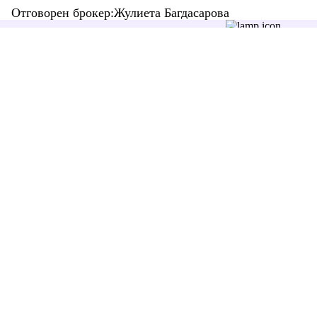
Отговорен брокер:Жулиета Багдасарова
Последвайте ни:
+359 87 7806262
office@zimoti.com
Отдел “Обслужване на клиенти” е на разположение в делнични
дни, от 9 до 18 часа.
За Zimoti
Как да купя имот?
Как да отдам имот под наем?
Как да продам имот?
Как да наема имот?
За агенции
Общи условия
Общи условия за публикуване на обяви
Политика за поверителност
Настройка на бисквитките