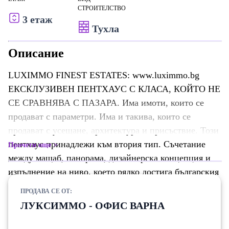
СТРОИТЕЛСТВО
3 етаж
Тухла
Описание
LUXIMMO FINEST ESTATES: www.luximmo.bg
ЕКСКЛУЗИВЕН ПЕНТХАУС С КЛАСА, КОЙТО НЕ
СЕ СРАВНЯВА С ПАЗАРА. Има имоти, които се
продават с параметри. Има и такива, които се
продават с усещане, архитектура и присъствие. Този
пентхаус принадлежи към втория тип. Съчетание
Прочети още
между мащаб, панорама, дизайнерска концепция и
изпълнение на ниво, което рядко достига българския
пазар. Имот, създаден за клиент, който познава
ПРОДАВА СЕ ОТ:
международния стандарт, следи световните
ЛУКСИММО - ОФИС ВАРНА
тенденции и търси не просто квадратура, а
идентичност. Разпределение: Ниво 1 (едно) -