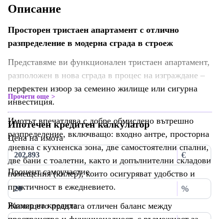
Описание
Просторен тристаен апартамент с отлично
разпределение в модерна сграда в строеж
Представяме ви функционален тристаен апартамент,
разположен в нова сграда в процес на изграждане –
перфектен избор за семейно жилище или сигурна
Прочети още
инвестиция.
Имотът впечатлява с добре обмислено вътрешно
Ипотечен кредитен калкулатор
разпределение, включващо: входно антре, просторна
Цена на имота
дневна с кухненска зона, две самостоятелни спални,
€
две бани с тоалетни, както и допълнителни складови
Процент самоучастие
помещения (килер), които осигуряват удобство и
практичност в ежедневието.
%
Размер на кредита
Жилището предлага отличен баланс между