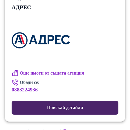
АДРЕС
Още имоти от същата агенция
Обади се:
0883224936
Поискай детайли