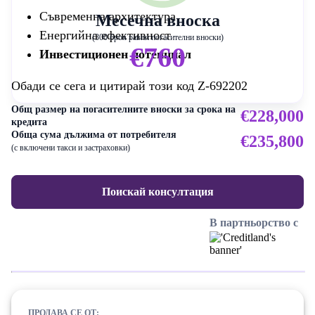
Съвременна архитектура
Месечна вноска
Енергийна ефективност
(300 броя равни погасителни вноски)
€760
Инвестиционен потенциал
Обади се сега и цитирай този код Z-692202
Общ размер на погасителните вноски за срока на
€228,000
кредита
Обща сума дължима от потребителя
€235,800
(с включени такси и застраховки)
Поискай консултация
В партньорство с
ПРОДАВА СЕ ОТ: