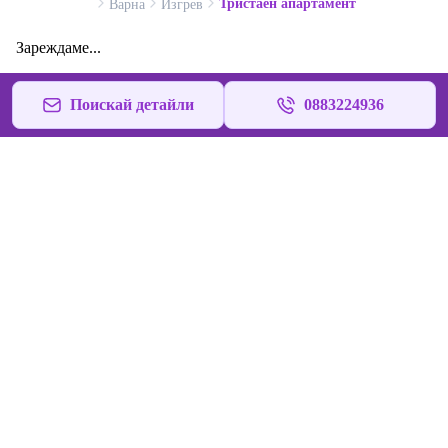
Тристаен апартамент
Варна
Изгрев
Зареждаме...
Поискай детайли
0883224936