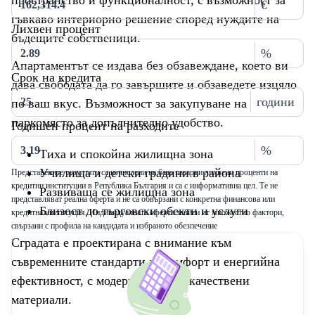
пространство и функционалност, с възможност за
€
гъвкаво интериорно решение според нуждите на
Лихвен процент
бъдещите собственици.
%
Апартаментът се издава без обзавеждане, което ви
Срок на кредита
дава свободата да го завършите и обзаведете изцяло
години
по ваш вкус. Възможност за закупуване на
паркомясто за допълнително удобство.
Годишен процент на разходите
%
Тиха и спокойна жилищна зона
Училища и детски градини в района
Представените резултати са изчислени на база пазарни лихвени проценти на
кредитни институции в Република България и са с информативна цел. Те не
Развиваща се жилищна зона
представляват реална оферта и не са обвързани с конкретна финансова или
Близост до търговски обекти и услуги
кредитна институция. Индивидуалната оферта зависи от множество фактори,
свързани с профила на кандидата и избраното обезпечение
Сградата е проектирана с внимание към
съвременните стандарти за комфорт и енергийна
ефективност, с модерна визия и качествени
материали.