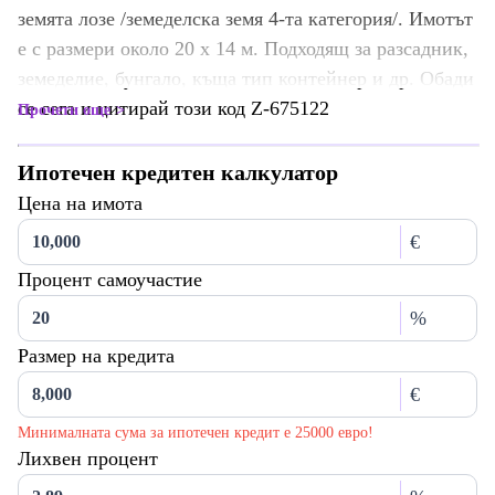
земята лозе /земеделска земя 4-та категория/. Имотът
е с размери около 20 х 14 м. Подходящ за разсадник,
земеделие, бунгало, къща тип контейнер и др. Обади
се сега и цитирай този код Z-675122
Прочети още
Ипотечен кредитен калкулатор
Цена на имота
€
Процент самоучастие
%
Размер на кредита
€
Минималната сума за ипотечен кредит е 25000 евро!
Лихвен процент