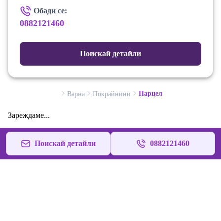
Обади се:
0882121460
Поискай детайли
Парцел
Варна
Покрайнини
Зареждаме...
Поискай детайли
0882121460