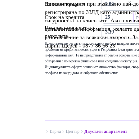
банкови кредити при възможно най-до
Лихвен процент
регистрирана по ЗЗЛД като администра
Срок на кредита
г
сигурността на клиентите. Ако проявя
Годишен процент на
допълнителна информация, желаете да 
разходите
разположение за всякакви въпроси. За
Представените резултати са изчислени на база пазарни лихв
Дарин Щерев - 0877 86 66 23
проценти на кредитни институции в Република България и са
информативна цел. Те не представляват реална оферта и не 
обвързани с конкретна финансова или кредитна институция.
Индивидуалната оферта зависи от множество фактори, свър
профила на кандидата и избраното обезпечение
Варна
Център
Двустаен апартамент