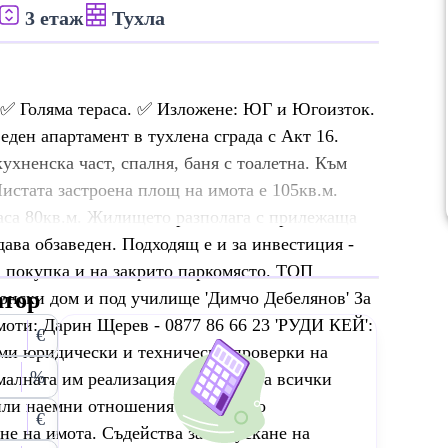
3 етаж
Тухла
 ✅ Голяма тераса. ✅ Изложене: ЮГ и Югоизток.
ден апартамент в тухлена сграда с Акт 16.
кухненска част, спалня, баня с тоалетна. Към
Чистата застроена площ на имота е 105кв.м.
раса 80кв.м. Жилището разполага с прилежаща
дава обзаведен. Подходящ е и за инвестиция -
а покупка и на закрито паркомясто. ТОП
атор
онски дом и под училище 'Димчо Дебелянов' За
моти: Дарин Щерев - 0877 86 66 23 'РУДИ КЕЙ':
€
ми юридически и технически проверки на
%
малната им реализация, организира всички
 или наемни отношения до нейното
€
е на имота. Съдейства за отпускане на