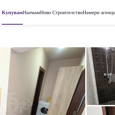
Купувам
Наемам
Ново Строителство
Намери агенц