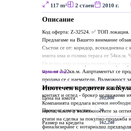
117 m²
2 стаен
2010 г.
Описание
Код оферта: Z-32524. ✅ ТОП локация.
Предлагаме на Вашето внимание обзаве
Състои се от: коридор, всекидневна с 
имота има и голяма тераса от 54кв.м. 
Отделно има и втора голяма бонус те
маза от 3.22кв.м. Аапртаментът се про
Прочети още
продава се с наематели. Възможност з
Ипотечен кредитен калкул
локация - имотът се намира под Макед
контакт и оглед - брокер недвижими и
Цена на имота
Компанията предлага всички необходи
Процент самоучастие
имота, както и възможностите за опти
етапи на сделка за покупко-продажба
Размер на кредита
финализиране с нотариално прехвърлян