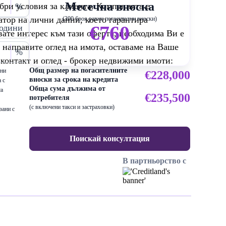
Месечна вноска
бри условия за клиента. Компанията е
%
тор на лични данни, което гарантира
(300 броя равни погасителни вноски)
€760
одини
вате интерес към тази оферта, необходима Ви е
направите оглед на имота, оставаме на Ваше
%
 контакт и оглед - брокер недвижими имоти:
Общ размер на погасителните
ени
€228,000
вноски за срока на кредита
 с
Обща сума дължима от
са
€235,500
потребителя
(с включени такси и застраховки)
зани с
Поискай консултация
В партньорство с