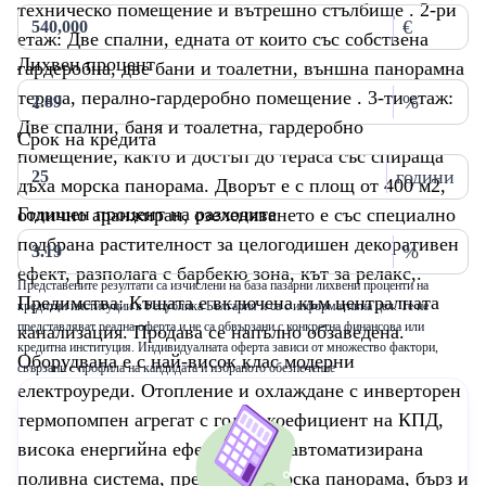
техническо помещение и вътрешно стълбище . 2-ри
€
етаж: Две спални, едната от които със собствена
Лихвен процент
гардеробна, две бани и тоалетни, външна панорамна
тераса, перално-гардеробно помещение . 3-ти етаж:
%
Две спални, баня и тоалетна, гардеробно
Срок на кредита
помещение, както и достъп до тераса със спираща
години
дъха морска панорама. Дворът е с площ от 400 м2,
Годишен процент на разходите
отлично аранжиран, озеленяването е със специално
подбрана растителност за целогодишен декоративен
%
ефект, разполага с барбекю зона, кът за релакс,.
Представените резултати са изчислени на база пазарни лихвени проценти на
Предимства: Къщата е включена към централната
кредитни институции в Република България и са с информативна цел. Те не
представляват реална оферта и не са обвързани с конкретна финансова или
канализация. Продава се напълно обзаведена.
кредитна институция. Индивидуалната оферта зависи от множество фактори,
Оборудвана е с най-висок клас модерни
свързани с профила на кандидата и избраното обезпечение
електроуреди. Отопление и охлаждане с инверторен
термопомпен агрегат с голям коефициент на КПД,
висока енергийна ефективност, автоматизирана
поливна система, прекрасна морска панорама, бърз и