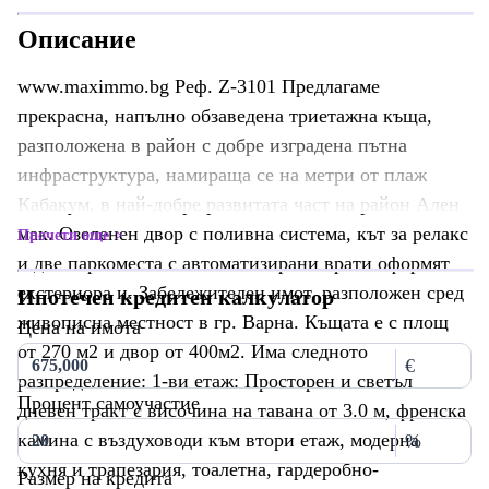
Описание
www.maximmo.bg Реф. Z-3101 Предлагаме
прекрасна, напълно обзаведена триетажна къща,
разположена в район с добре изградена пътна
инфраструктура, намираща се на метри от плаж
Кабакум, в най-добре развитата част на район Ален
мак. Озеленен двор с поливна система, кът за релакс
Прочети още
и две паркоместа с автоматизирани врати оформят
екстериора и. Забележителен имот, разположен сред
Ипотечен кредитен калкулатор
живописна местност в гр. Варна. Къщата е с площ
Цена на имота
от 270 м2 и двор от 400м2. Има следното
€
разпределение: 1-ви етаж: Просторен и светъл
Процент самоучастие
дневен тракт с височина на тавана от 3.0 м, френска
камина с въздуховоди към втори етаж, модерна
%
кухня и трапезария, тоалетна, гардеробно-
Размер на кредита