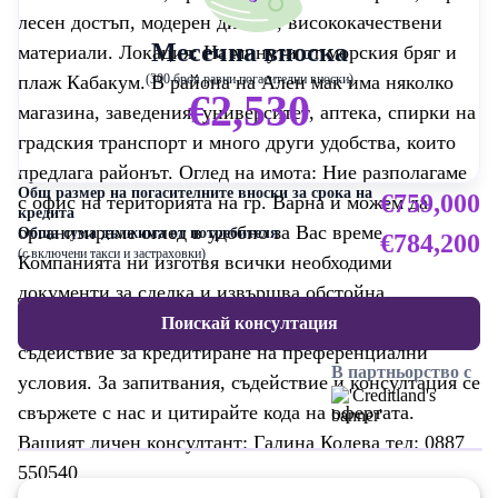
лесен достъп, модерен дизайн, висококачествени
Месечна вноска
материали. Локация: На минути от морския бряг и
плаж Кабакум. В района на Ален мак има няколко
(300 броя равни погасителни вноски)
€2,530
магазина, заведения, университет, аптека, спирки на
градския транспорт и много други удобства, които
предлага районът. Оглед на имота: Ние разполагаме
Общ размер на погасителните вноски за срока на
€759,000
с офис на територията на гр. Варна и можем да
кредита
организираме оглед в удобно за Вас време.
Обща сума дължима от потребителя
€784,200
(с включени такси и застраховки)
Компанията ни изготвя всички необходими
документи за сделка и извършва обстойна
юридическа проверка на имота. Получавате
Поискай консултация
съдействие за кредитиране на преференциални
В партньорство с
условия. За запитвания, съдействие и консултация се
свържете с нас и цитирайте кода на офертата.
Вашият личен консултант: Галина Колева тел: 0887
550540