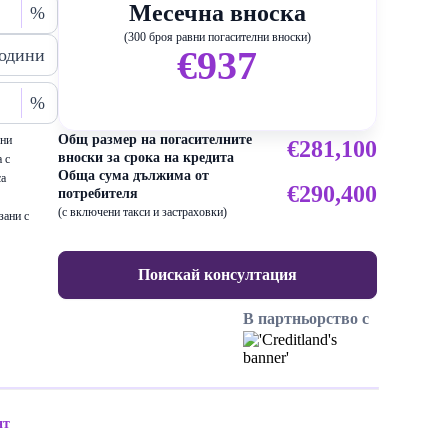
Месечна вноска
%
(300 броя равни погасителни вноски)
€937
одини
%
Общ размер на погасителните
ени
€281,100
вноски за срока на кредита
 с
Обща сума дължима от
са
€290,400
потребителя
(с включени такси и застраховки)
зани с
Поискай консултация
В партньорство с
нт