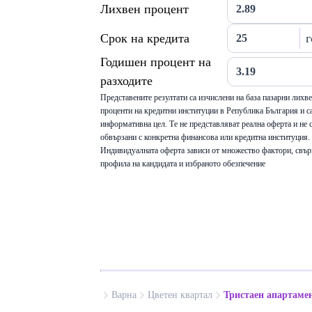
Лихвен процент
Срок на кредита
г
Годишен процент на
разходите
Представените резултати са изчислени на база пазарни лихв
проценти на кредитни институции в Република България и са
информативна цел. Те не представляват реална оферта и не 
обвързани с конкретна финансова или кредитна институция.
Индивидуалната оферта зависи от множество фактори, свър
профила на кандидата и избраното обезпечение
Варна
Цветен квартал
Тристаен апартаме