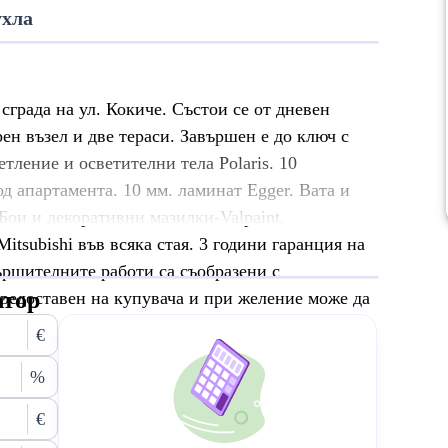
ухла
града на ул. Кокиче. Състои се от дневен
ен възел и две тераси. Завършен е до ключ с
тление и осветителни тела Polaris. 10
д апартамента. 10 мм. ламинат Egger. Вата и
Бои и декоративни мазилки-Valpaint.
itsubishi във всяка стая. 3 години гаранция на
вършителните работи са съобразени с
атор
редоставен на купувача и при желение може да
€
%
€