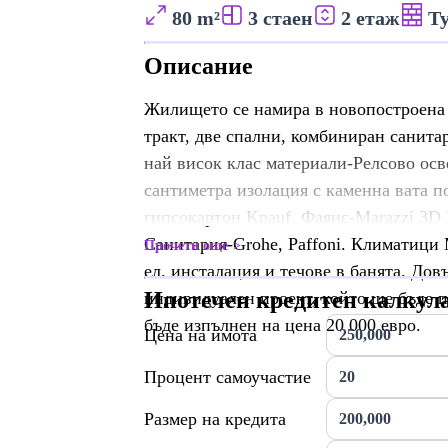
80 m²
3 стаен
2 етаж
Т
Описание
Жилището се намира в новопостроена с
тракт, две спални, комбиниран санитар
най висок клас материали-Релсово осве
сантиметра изолация с каменна вата по
гипсокартон Knauf. Фаянс-Marazzi 3D 
Санитария-Grohe, Paffoni. Климатици M
Прочети още
ел. инсталация и течове в банята. До
Ипотечен кредитен калкул
индивидуален проект, който ще бъде п
бъде изпълнен на цена 20 000 евро.
Цена на имота
Процент самоучастие
Размер на кредита