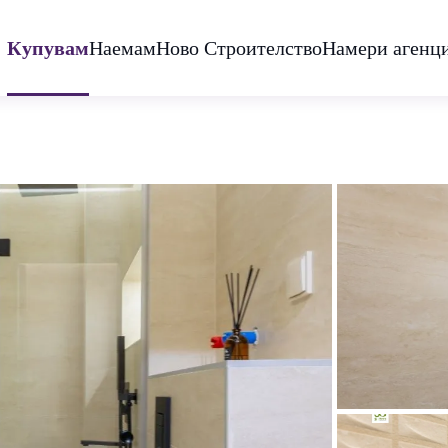
Купувам
Наемам
Ново Строителство
Намери агенц