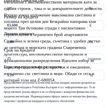
Процент самоучастие
изпълнени с висококачествени материали като за
грубия строеж , така и за довършителните дейности.
%
Изцяло южно изложение максимална светлина и
Размер на кредита
топлина през целия ден Безкрайна панорама към
€
морето Три бутикови сгради с нискоетажно
Лихвен процент
строителство и ограничен брой апартаменти
Спокойна и зелена среда, съчетана с удобен достъп
%
до центъра и морската градина Съвременна
Срок на кредита
архитектура, висококачествени материали и
години
функционални разпределения Идеален избор за
Годишен процент на разходите
хора, търсещи комфорт, престиж и ежедневие,
изпълнено със светлина и море. Обади се сега и
%
цитирай този код Z-680054
Представените резултати са изчислени на база пазарни лихвени проценти на
кредитни институции в Република България и са с информативна цел. Те не
представляват реална оферта и не са обвързани с конкретна финансова или
кредитна институция. Индивидуалната оферта зависи от множество фактори,
свързани с профила на кандидата и избраното обезпечение