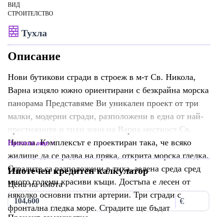
ВИД
СТРОИТЕЛСТВО
Тухла
Описание
Нови бутикови сгради в строеж в м-т Св. Никола,
Варна изцяло южно ориентирани с безкрайна морска
панорама Представяме Ви уникален проект от три
малки, модерни сгради, разположени в една от най-
престижните и тихи зони на Варна местност Св.
Никола. Комплексът е проектиран така, че всяко
Прочети още
жилище да се радва на пряка, открита морска гледка.
Сградите са разположени в тиха, зелена среда сред
Ипотечен кредитен калкулатор
много големи красиви къщи. Достъпа е лесен от
Цена на имота
няколко основни пътни артерии. Три сгради с
€
фронтална гледка море. Сградите ще бъдат