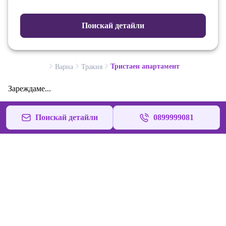
Поискай детайли
Тристаен апартамент
Варна
Тракия
Зареждаме...
Поискай детайли
0899999081