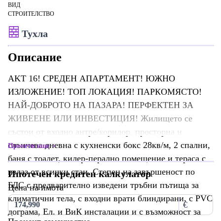
ВИД
СТРОИТЕЛСТВО
Тухла
Описание
AKT 16! СРЕДЕН АПАРТАМЕНТ! ЮЖНО
ИЗЛОЖЕНИЕ! TОП ЛОКАЦИЯ! ПАРКОМЯСТО!
НАЙ-ДОБРОТО НА ПАЗАРА! ПЕРФЕКТЕН ЗА
ЖИВЕЕНЕ ИЛИ ИНВЕСТИЦИЯ! Жилището се
състои от входно антре/коридор, просторна и
слънчева дневна с кухненски бокс 28кв/м, 2 спални,
Прочети още
баня с тоалет, килер-перално помещение и тераса с
излаз от всички стаи. Степен на завършеност по
Ипотечен кредитен калкулатор
БДС с предварително изведени тръбни пътища за
Цена на имота
климатични тела, с входни врати блиндирани, с PVC
€
дограма, Ел. и ВиК инсталации и с възможност за