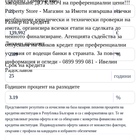
Процент самоучастие
завършване ДО КЛЮЧ на преференциални цени!!!
Property Store - Магазин за Имоти извършва всички
%
необходими юридически и технически проверки на
Размер на кредита
имота, организира всички етапи на сделката до
€
нейното финализиране. Агенцията съдейства за
Лихвен процент
отпускане на банков кредит при преференциални
условия от водещи банки в страната. За повече
%
информация и огледи - 0899 999 081 - Ивелин
Срок на кредита
Радославов
години
Годишен процент на разходите
%
Представените резултати са изчислени на база пазарни лихвени проценти на
кредитни институции в Република България и са с информативна цел. Те не
представляват реална оферта и не са обвързани с конкретна финансова или
кредитна институция. Индивидуалната оферта зависи от множество фактори,
свързани с профила на кандидата и избраното обезпечение