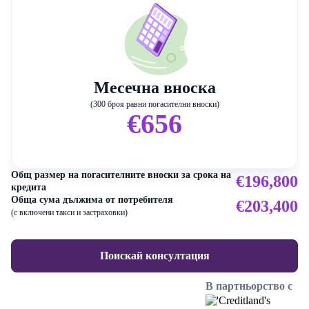
Месечна вноска
(300 броя равни погасителни вноски)
€656
Общ размер на погасителните вноски за срока на
€196,800
кредита
Обща сума дължима от потребителя
€203,400
(с включени такси и застраховки)
Поискай консултация
В партньорство с