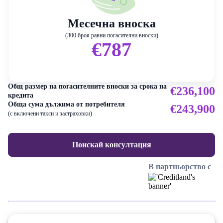
Месечна вноска
(300 броя равни погасителни вноски)
€787
Общ размер на погасителните вноски за срока на
€236,100
кредита
Обща сума дължима от потребителя
€243,900
(с включени такси и застраховки)
Поискай консултация
В партньорство с