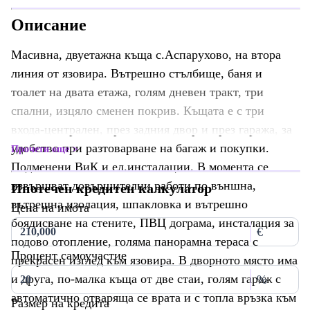
Описание
Масивна, двуетажна къща с.Аспарухово, на втора
линия от язовира. Вътрешно стълбище, баня и
тоалет на двата етажа, голям дневен тракт, три
спални, изцяло сменен покрив. Къщата е с три
входа-централен, през задния двор и през гаража, за
удобство при разтоварване на багаж и покупки.
Прочети още
Подменени ВиК и ел.инсталации. В момента се
извършват довършителни работи по външна,
Ипотечен кредитен калкулатор
вътрешна изолация, шпакловка и вътрешно
Цена на имота
боядисване на стените, ПВЦ дограма, инсталация за
€
подово отопление, голяма панорамна тераса с
Процент самоучастие
прекрасен изглед към язовира. В дворното място има
и друга, по-малка къща от две стаи, голям гараж с
%
автоматично отваряща се врата и с топла връзка към
Размер на кредита