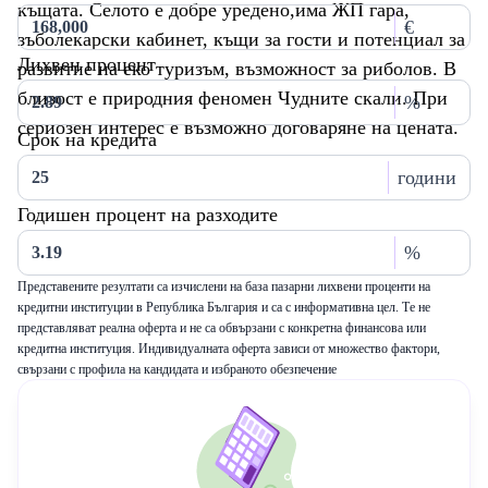
къщата. Селото е добре уредено,има ЖП гара,
€
зъболекарски кабинет, къщи за гости и потенциал за
Лихвен процент
развитие на еко туризъм, възможност за риболов. В
близост е природния феномен Чудните скали. При
%
сериозен интерес е възможно договаряне на цената.
Срок на кредита
години
Годишен процент на разходите
%
Представените резултати са изчислени на база пазарни лихвени проценти на
кредитни институции в Република България и са с информативна цел. Те не
представляват реална оферта и не са обвързани с конкретна финансова или
кредитна институция. Индивидуалната оферта зависи от множество фактори,
свързани с профила на кандидата и избраното обезпечение