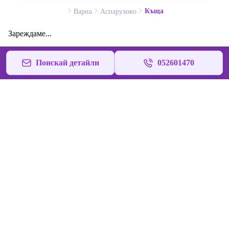
Къща
Варна
Аспарухово
Зареждаме...
Поискай детайли
052601470