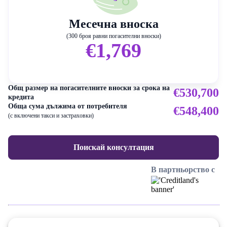
Месечна вноска
(300 броя равни погасителни вноски)
€1,769
Общ размер на погасителните вноски за срока на
€530,700
кредита
Обща сума дължима от потребителя
€548,400
(с включени такси и застраховки)
Поискай консултация
В партньорство с