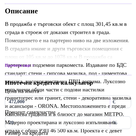
Описание
В продажба е търговски обект с площ 301,45 кв.м в
сграда в строеж от доказан строител в града.
Помещението е на партерно ниво на две изложения.
В сградата имаме и други търговски помещения с
площ от 105 кв.м до 1078 кв.м В продажба са
партерни и подземни паркоместа. Издаване по БДС
Прочети още
стандарт: стени - гипсова мазилка, под - циментова
замазка, висококачествена ПВЦ дограма. Луксозно
Ипотечен кредитен калкулатор
изпълнени общи части с подови настилки
Цена на имота
гранитогрес или гранит, стени - декоративна мазилка
€
и асансьори - ORONA. Местоположението е преди
Процент самоучастие
Кайсиева градина и в близост до магазин МЕТРО.
Модерно проектирана и луксозно изпълнявана
%
сграда с общо РЗП 46 500 кв.м. Проекта е с девет
Размер на кредита