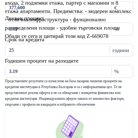
входа, 2 подземни етажа, партер с магазини и 8
€
етажа апартаменти. Предимства: - модерен комплекс
Лихвен процент
- отлична инфраструктура - фунционално
разпределени площи - удобни търговски площи
%
Обади се сега и цитирай този код Z-669078
Срок на кредита
години
Годишен процент на разходите
%
Представените резултати са изчислени на база пазарни лихвени проценти на
кредитни институции в Република България и са с информативна цел. Те не
представляват реална оферта и не са обвързани с конкретна финансова или
кредитна институция. Индивидуалната оферта зависи от множество фактори,
свързани с профила на кандидата и избраното обезпечение