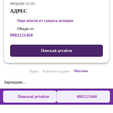
ПРОДАВА СЕ ОТ:
АДРЕС
Още имоти от същата агенция
Обади се:
0882121460
Поискай детайли
Магазин
Варна
Кайсиева градина
Зареждаме...
Поискай детайли
0882121460