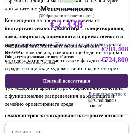
търговски площи и магазини, които ще осигурят
Месечна вноска
допълнително удобство на живущите.
(300 броя равни погасителни вноски)
Концепцията на проекта е вдъхновена от
€2,338
българския символ „Канатица“
,
олицетворяващ
дома, закрилата, хармонията и приемствеността
между поколенията
. Като част от архитектурната
Общ размер на погасителните вноски за срока на
€701,400
визия на комплекса, символът ще бъде интегриран
кредита
Обща сума дължима от потребителя
€724,800
като декоративен елемент върху фасадите на
(с включени такси и застраховки)
сградите и ще бъде художествено подсветен през
тъмната част на денонощието.
Поискай консултация
Тук модерната архитектура е хармонично съчетана
В партньорство с
с функционални разпределения на жилищата и
семейно ориентираната среда.
Очакван срок за завършване на строителството:
лятото на 2029 година.
ПРОДАВА СЕ ОТ: