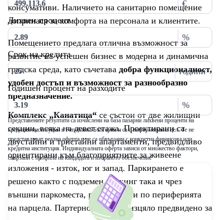
€
консумативи. Наличието на санитарно помещение
Лихвен процент
допринася за комфорта на персонала и клиентите.
%
Помещението предлага отлична възможност за
Срок на кредита
развитие на успешен бизнес в модерна и динамична
градска среда, като съчетава
добра функционалност,
години
удобен достъп и възможност за разнообразно
Годишен процент на разходите
предназначение.
%
Комплекс „Канатица“
се състои от две жилищни
Представените резултати са изчислени на база пазарни лихвени проценти на
секции, всяка на девет етажа. Проектирани са
кредитни институции в Република България и са с информативна цел. Те не
представляват реална оферта и не са обвързани с конкретна финансова или
двустайни и тристайни апартаменти, предвидливо
кредитна институция. Индивидуалната оферта зависи от множество фактори,
ориентирани към благоприятните за живеене
свързани с профила на кандидата и избраното обезпечение
изложения - изток, юг и запад. Паркирането е
решено както с подземен паркинг така и чрез
външни паркоместа, разположени по периферията
на парцела. Партерното ниво е изцяло предвидено за