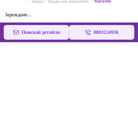
Магазин
Варна
Владислав Варненчик
Зареждаме...
Поискай детайли
0883224936