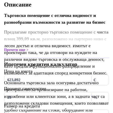
Описание
Търговско помещение с отлична видимост и
разнообразни възможности за развитие на бизнес
Предлагаме просторно търговско помещение с
чиста
площ 399,09 кв.м
, разположено на партерно ниво с
лесен достъп и отлична видимост. Имотът е
Прочети още
проектиран така, че да отговори на нуждите на
различни видове търговска и обслужваща дейност,
Ипотечен кредитен калкулатор
като предлага функционално разпределение и
Цена на имота
възможност за адаптация според конкретния бизнес.
€
Основната търговска зала осигурява достатъчно
Процент самоучастие
пространство за организиране на работни,
изложбени или клиентски зони, а в задната част са
%
разположени складови помещения, които позволяват
Размер на кредита
удобно съхранение на стоки, оборудване или