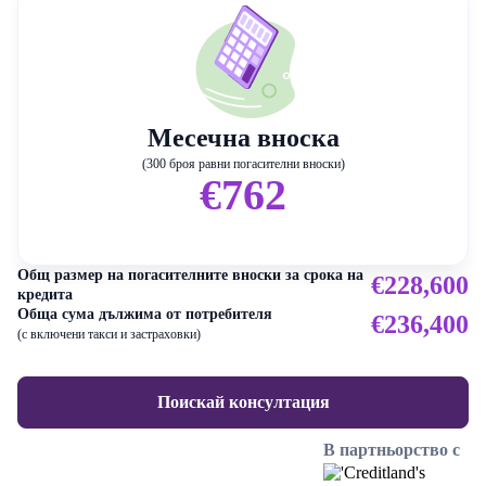
Месечна вноска
(300 броя равни погасителни вноски)
€762
Общ размер на погасителните вноски за срока на
€228,600
кредита
Обща сума дължима от потребителя
€236,400
(с включени такси и застраховки)
Поискай консултация
В партньорство с