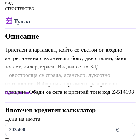
ВИД
СТРОИТЕЛСТВО
Тухла
Описание
Тристаен апартамент, който се състои от входно
антре, дневна с кухненски бокс, две спални, баня,
тоалет, килер,тераса. Издава се по БДС.
Новострояща се сграда, асансьор, луксозно
изпълнение. Избор на апартамент, разсрочено
плащане. Обади се сега и цитирай този код Z-514198
Прочети още
Ипотечен кредитен калкулатор
Цена на имота
€