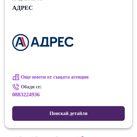
АДРЕС
Още имоти от същата агенция
Обади се:
0883224936
Поискай детайли