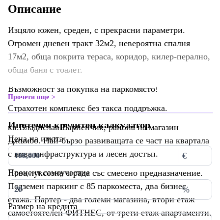
Описание
Изцяло южен, среден, с прекрасни параметри.
Огромен дневен тракт 32м2, невероятна спалня
17м2, обща покрита тераса, коридор, килер-перално,
обща баня с тоалет.
Възможност за покупка на паркомясто!
Прочети още
Страхотен комплекс без такса поддръжка.
Ипотечен кредитен калкулатор
кв.Владислав Варненчик, района на магазин
Цена на имота
Джъмбо. Най-бързо развиващата се част на квартала
с нова инфраструктура и лесен достъп.
€
Процент самоучастие
Нова луксозна сграда със смесено предназначение.
Подземен паркинг с 85 паркоместа, два бизнес
%
етажа. Партер - два големи магазина, втори етаж
Размер на кредита
самостоятелен ФИТНЕС, от трети етаж апартаменти.