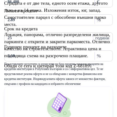
€
Сградата е от две тела, едното осем етажа, другото
тяло е на 14 етажа. Изложения изток, юг, запад.
Лихвен процент
Самостоятелен парцел с обособени външни парко
%
места.
Срок на кредита
Локация, панорама, отлично разпределени жилища,
години
паркинги с открити и закрити паркоместа. Отлично
Годишен процент на разходите
качество на строителството. Атрактивна цена и
подходяща схема на разсрочено плащане.
%
Представените резултати са изчислени на база пазарни лихвени проценти на
Обади се сега и цитирай този код Z-681891
кредитни институции в Република България и са с информативна цел. Те не
представляват реална оферта и не са обвързани с конкретна финансова или
кредитна институция. Индивидуалната оферта зависи от множество фактори,
свързани с профила на кандидата и избраното обезпечение