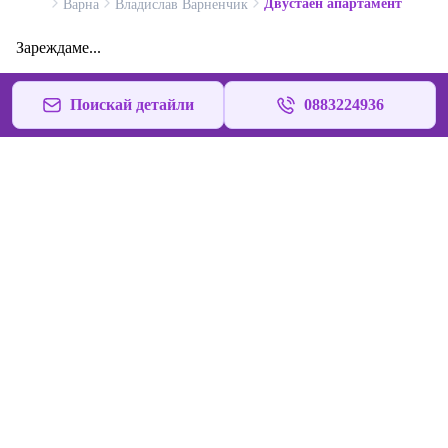
Двустаен апартамент
Варна
Владислав Варненчик
Зареждаме...
Поискай детайли
0883224936