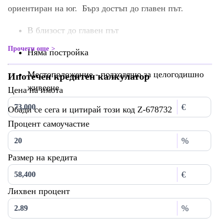
ориентиран на юг. Бърз достъп до главен път.
В близост до главен път
Прочети още
Няма постройка
Местоположение - подходящо за целогодишно
Ипотечен кредитен калкулатор
живеене
Цена на имота
€
Обади се сега и цитирай този код Z-678732
Процент самоучастие
%
Размер на кредита
€
Лихвен процент
%