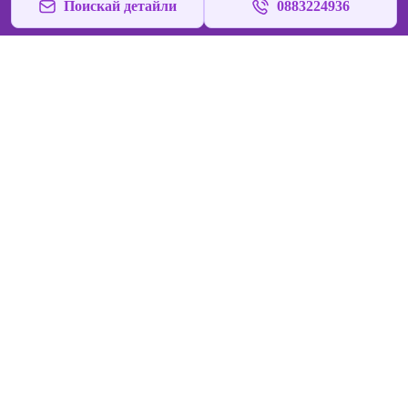
Поискай детайли
0883224936