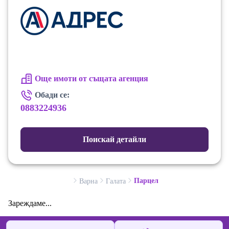
Още имоти от същата агенция
Обади се:
0883224936
Поискай детайли
Парцел
Варна
Галата
Зареждаме...