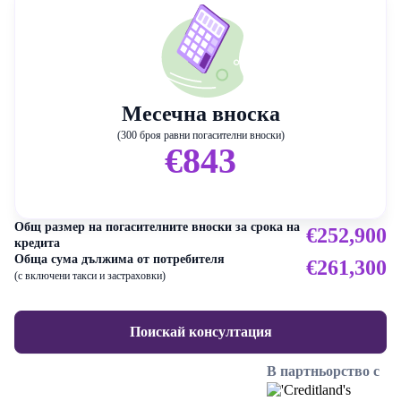
Месечна вноска
(300 броя равни погасителни вноски)
€843
Общ размер на погасителните вноски за срока на
€252,900
кредита
Обща сума дължима от потребителя
€261,300
(с включени такси и застраховки)
Поискай консултация
В партньорство с