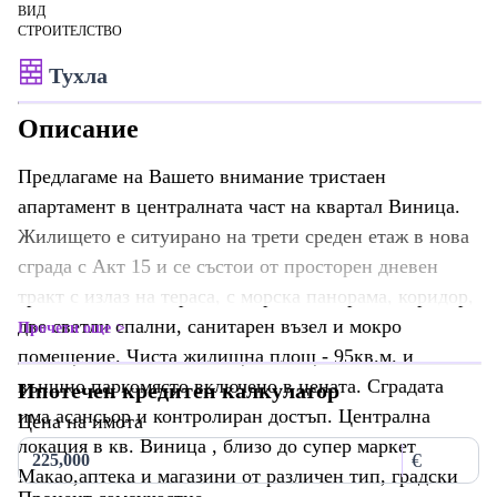
ВИД
СТРОИТЕЛСТВО
Тухла
Описание
Предлагаме на Вашето внимание тристаен
апартамент в централната част на квартал Виница.
Жилището е ситуирано на трети среден етаж в нова
сграда с Акт 15 и се състои от просторен дневен
тракт с излаз на тераса, с морска панорама, коридор,
две светли спални, санитарен възел и мокро
Прочети още
помещение. Чиста жилищна площ - 95кв.м. и
външно паркомясто включено в цената. Сградата
Ипотечен кредитен калкулатор
има асансьор и контролиран достъп. Централна
Цена на имота
локация в кв. Виница , близо до супер маркет
€
Макао,аптека и магазини от различен тип, градски