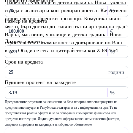
Процент самоучастие
транспорт, училище и детска градина. Нова тухлена
сграда с асансьор и контролиран достъп. Качествено
%
строителство, френски прозорци. Комуникативно
Размер на кредита
място, бърз достъп до главни пътни артерии на град
€
Варна, магазини, училище и детска градина. Ново
Лихвен процент
строителство с възможност за довършване по Ваш
вкус. Обади се сега и цитирай този код Z-692254
%
Срок на кредита
години
Годишен процент на разходите
%
Представените резултати са изчислени на база пазарни лихвени проценти на
кредитни институции в Република България и са с информативна цел. Те не
представляват реална оферта и не са обвързани с конкретна финансова или
кредитна институция. Индивидуалната оферта зависи от множество фактори,
свързани с профила на кандидата и избраното обезпечение