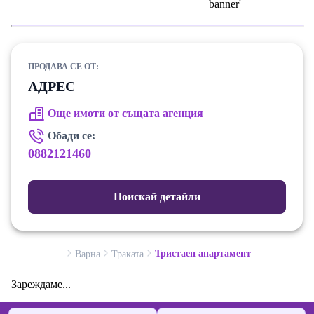
ПРОДАВА СЕ ОТ:
АДРЕС
Още имоти от същата агенция
Обади се:
0882121460
Поискай детайли
Тристаен апартамент
Варна
Траката
Зареждаме...