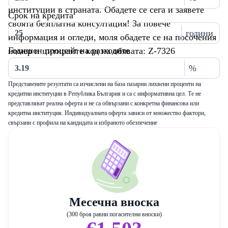
институции в страната. Обадете се сега и заявете
Срок на кредита
своята безплатна консултация! За повече
години
информация и огледи, моля обадете се на посочения
Годишен процент на разходите
номер и цитирайте код на обявата: Z-7326
%
Представените резултати са изчислени на база пазарни лихвени проценти на
кредитни институции в Република България и са с информативна цел. Те не
представляват реална оферта и не са обвързани с конкретна финансова или
кредитна институция. Индивидуалната оферта зависи от множество фактори,
свързани с профила на кандидата и избраното обезпечение
Месечна вноска
(300 броя равни погасителни вноски)