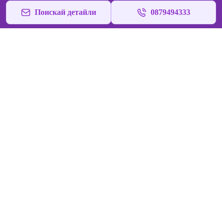
Поискай детайли
0879494333