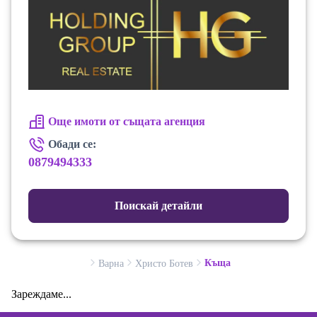
Още имоти от същата агенция
Обади се:
0879494333
Поискай детайли
Къща
Варна
Христо Ботев
Зареждаме...