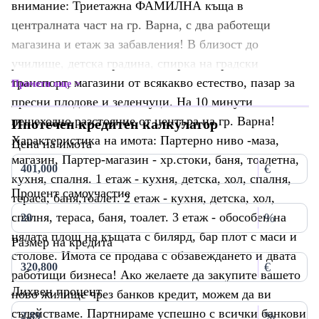
внимание: Триетажна ФАМИЛНА къща в
централната част на гр. Варна, с два работещи
магазина и етаж за забавления! В близост до
училище, детска градина, спирка на градски
транспорт, магазини от всякакво естество, пазар за
Прочети още
пресни плодове и зеленчуци. На 10 минути
пешеходно разстояние от центъра на гр. Варна!
Ипотечен кредитен калкулатор
Характеристика на имота: Партерно ниво -маза,
Цена на имота
магазин, Партер-магазин - хр.стоки, баня, тоалетна,
€
кухня, спалня. 1 етаж - кухня, детска, хол, спалня,
Процент самоучастие
тераса, баня,тоалет. 2 етаж - кухня, детска, хол,
спалня, тераса, баня, тоалет. 3 етаж - обособен на
%
цялата площ на къщата с билярд, бар плот с маси и
Размер на кредита
столове. Имота се продава с обзавеждането и двата
€
работищи бизнеса! Ако желаете да закупите вашето
Лихвен процент
ново жилище чрез банков кредит, можем да ви
съдействаме. Партнираме успешно с всички банкови
%