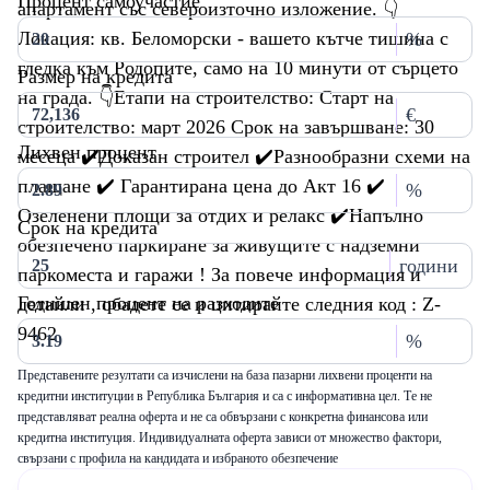
Процент самоучастие
апартамент със североизточно изложение. 👇
Локация: кв. Беломорски - вашето кътче тишина с
%
гледка към Родопите, само на 10 минути от сърцето
Размер на кредита
на града. 👇Етапи на строителство: Старт на
€
строителство: март 2026 Срок на завършване: 30
Лихвен процент
месеца ✔️Доказан строител ✔️Разнообразни схеми на
плащане ✔️ Гарантирана цена до Акт 16 ✔️
%
Озеленени площи за отдих и релакс ✔️Напълно
Срок на кредита
обезпечено паркиране за живущите с надземни
години
паркоместа и гаражи ! За повече информация и
Годишен процент на разходите
детайли , обадете се и цитирайте следния код : Z-
9462
%
Представените резултати са изчислени на база пазарни лихвени проценти на
кредитни институции в Република България и са с информативна цел. Те не
представляват реална оферта и не са обвързани с конкретна финансова или
кредитна институция. Индивидуалната оферта зависи от множество фактори,
свързани с профила на кандидата и избраното обезпечение