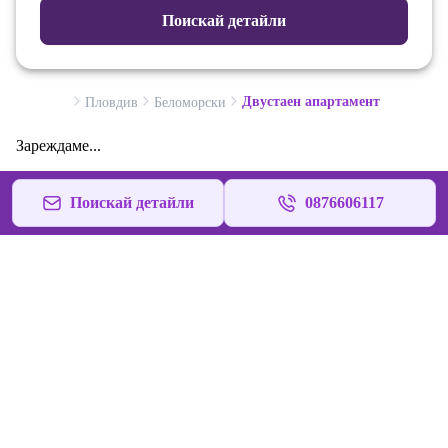
Поискай детайли
Двустаен апартамент
Пловдив
Беломорски
Зареждаме...
Поискай детайли
0876606117