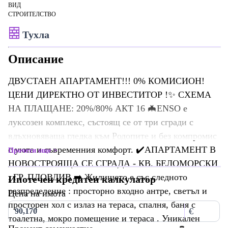
ВИД
СТРОИТЕЛСТВО
Тухла
Описание
ДВУСТАЕН АПАРТАМЕНТ!!! 0% КОМИСИОН!
ЦЕНИ ДИРЕКТНО ОТ ИНВЕСТИТОР !✨ СХЕМА
НА ПЛАЩАНЕ: 20%/80% АКТ 16 🦇ЕNSO e
луксозен комплекс, състоящ се от три сгради с
вдъхновяваща гледка към Родопите и без компромис
с уюта и съвременния комфорт. ✔️АПАРТАМЕНТ В
Прочети още
НОВОСТРОЯЩА СЕ СГРАДА - КВ. БЕЛОМОРСКИ
, ГР. ПЛОВДИВ ➡️ Жилището е със следното
Ипотечен кредитен калкулатор
разпределение : просторно входно антре, светъл и
Цена на имота
просторен хол с излаз на тераса, спалня, баня с
€
тоалетна, мокро помещение и тераса . Уникален