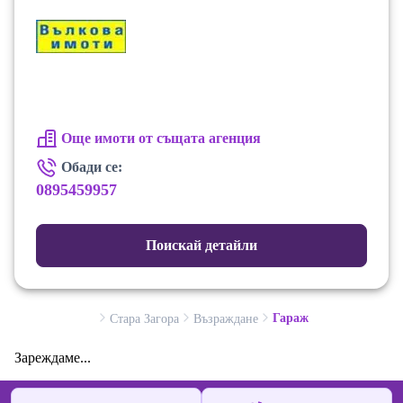
Още имоти от същата агенция
Обади се:
0895459957
Поискай детайли
Гараж
Стара Загора
Възраждане
Зареждаме...