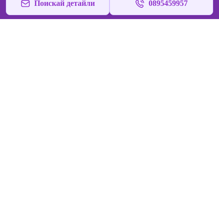
Поискай детайли
0895459957