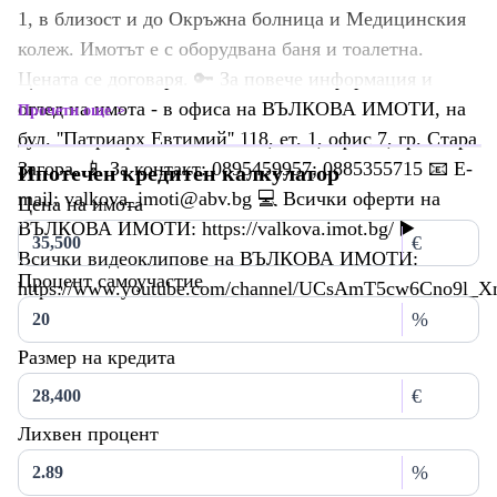
1, в близост и до Окръжна болница и Медицинския
колеж. Имотът е с оборудвана баня и тоалетна.
Цената се договаря. 🔑 За повече информация и
оглед на имота - в офиса на ВЪЛКОВА ИМОТИ, на
Прочети още
бул. ''Патриарх Евтимий'' 118, ет. 1, офис 7, гр. Стара
Загора. 📱 За контакт: 0895459957; 0885355715 📧 Е-
Ипотечен кредитен калкулатор
mail: valkova_imoti@abv.bg 💻 Всички оферти на
Цена на имота
ВЪЛКОВА ИМОТИ: https://valkova.imot.bg/ ▶️
€
Всички видеоклипове на ВЪЛКОВА ИМОТИ:
Процент самоучастие
https://www.youtube.com/channel/UCsAmT5cw6Cno9l_
%
Размер на кредита
€
Лихвен процент
%