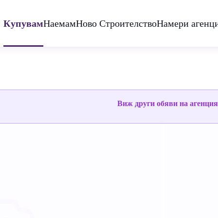
Купувам
Наемам
Ново Строителство
Намери агенц
Виж други обяви на агенци