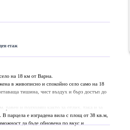
ден етаж
село на 18 км от Варна.
жена в живописно и спокойно село само на 18
четаваща тишина, чист въздух и бърз достъп до
м, равен и подходящ както за отдих, така и за
В парцела е изградена вила с площ от 38 кв.м,
ъзможност да бъде обновена по вкус и