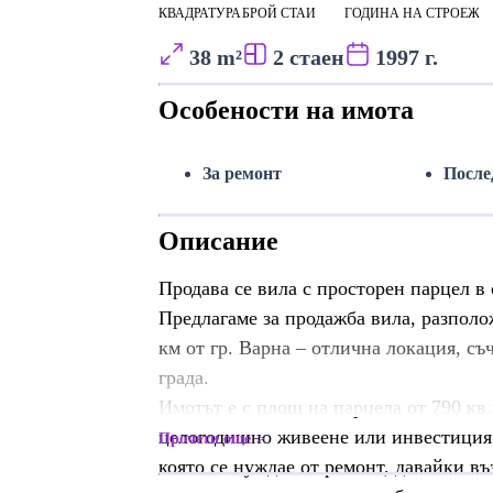
КВАДРАТУРА
БРОЙ СТАИ
ГОДИНА НА СТРОЕЖ
38 m²
2 стаен
1997 г.
Особености на имота
За ремонт
После
Описание
Продава се вила с просторен парцел в 
Предлагаме за продажба вила, разполо
км от гр. Варна – отлична локация, съ
града.
Имотът е с площ на парцела от 790 кв.
целогодишно живеене или инвестиция. 
Прочети още
която се нуждае от ремонт, давайки в