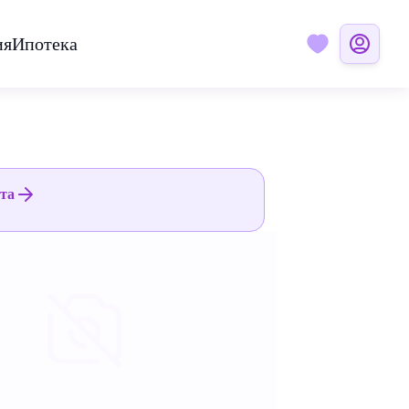
ия
Ипотека
ята