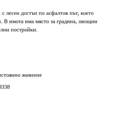
 с лесен достъп по асфалтов път, което
и. В имота има място за градина, овощни
елни постройки.
постоянно живеене
9338