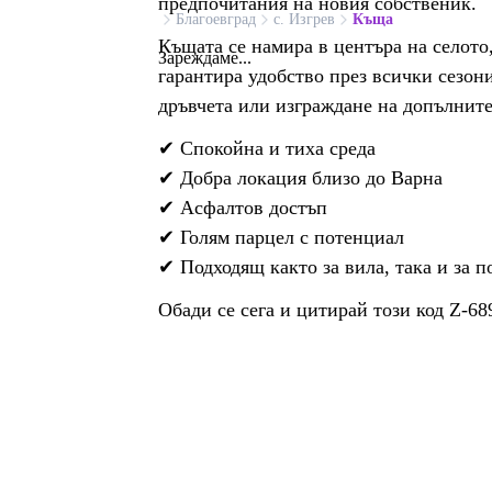
предпочитания на новия собственик.
Благоевград
с. Изгрев
Къща
Къщата се намира в центъра на селото,
Зареждаме...
гарантира удобство през всички сезон
дръвчета или изграждане на допълнит
✔ Спокойна и тиха среда
✔ Добра локация близо до Варна
✔ Асфалтов достъп
✔ Голям парцел с потенциал
✔ Подходящ както за вила, така и за 
Обади се сега и цитирай този код Z-68