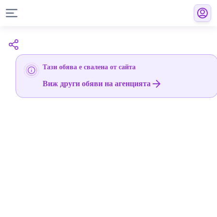
Тази обява е свалена от сайта
Виж други обяви на агенцията