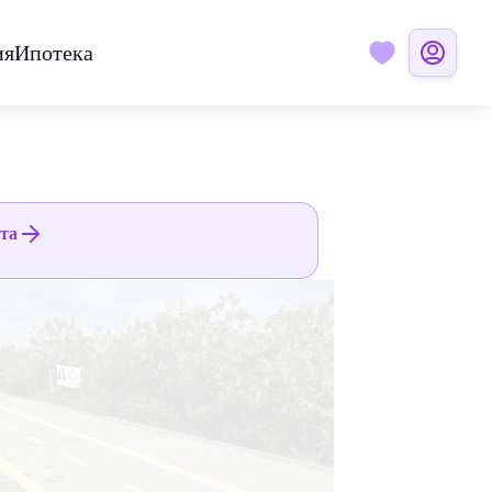
ия
Ипотека
ята