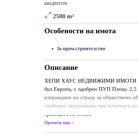
КВАДРАТУРА
2500 m²
Особености на имота
За пром.строителство
Описание
ХЕПИ ХАУС НЕДВИЖИМИ ИМОТИ прода
бул.Европа, с одобрен ПУП Площ- 2.5 
изграждане на сграда за обществено 
свободно застрояване при плътност д
границата на имота
Прочети още