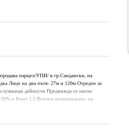
ва парцел/УПИ/ в гр.Сандански, на
дка Лице на два пътя- 27м и 120м Отреден за
обслужващи дейности Предвижда се ниско
о 50% и Кинт 1.5 Всички комуникации- на