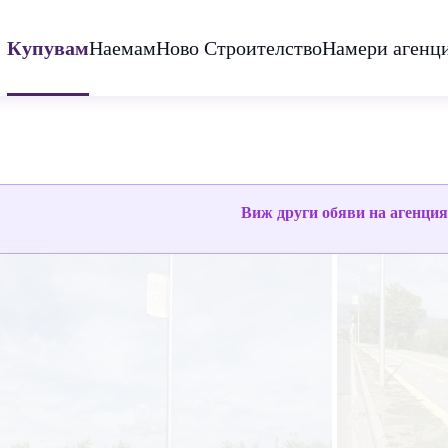
Купувам
Наемам
Ново Строителство
Намери агенц
Виж други обяви на агенци