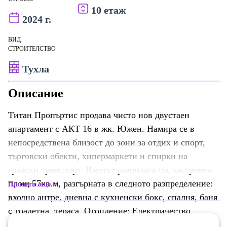
10 етаж
2024 г.
ВИД
СТРОИТЕЛСТВО
Тухла
Описание
Титан Пропъртис продава чисто нов двустаен
апартамент с АКТ 16 в жк. Южен. Намира се в
непосредствена близост до зони за отдих и спорт,
търговски обекти, хипермаркети и спирки на
градски транспорт. Имотът разполага със застроена
площ 57кв.м, разгърната в следното разпределение:
Прочети още
входно антре, дневна с кухненски бокс, спалня, баня
с тоалетна, тераса. Отопление: Електричество.
Изложение: Север. Степен на завършеност: Акт 16