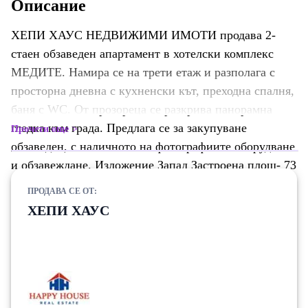
Описание
ХЕПИ ХАУС НЕДВИЖИМИ ИМОТИ продава 2-
стаен обзаведен апартамент в хотелски комплекс
МЕДИТЕ. Намира се на трети етаж и разполага с
просторна дневна с кухненски кът, преходна спалня,
баня с WC. От прозореца се разкрива панорамна
гледка към града. Предлага се за закупуване
Прочети още
обзаведен, с наличното на фотографиите оборудване
и обзавеждане. Изложение Запад Застроена площ- 73
кв.м РЗП на апартамента- 83 кв.м Сградата, в която
ПРОДАВА СЕ ОТ:
се намира е с добре поддържани общи части и
ХЕПИ ХАУС
работещ асансьо