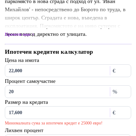
паркомясто в нова сграда с подход от ул. 'Иван
Михайлов' - непосредствено до Бюрото по труда, в
широк център. Сградата е нова, въведена в
експлоатация. Паркомястото е на ниво сутерен с
лесен подход директно от улицата.
Прочети още
Ипотечен кредитен калкулатор
Цена на имота
€
Процент самоучастие
%
Размер на кредита
€
Минималната сума за ипотечен кредит е 25000 евро!
Лихвен процент