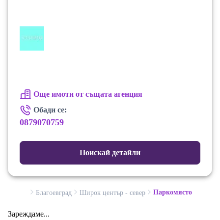
Още имоти от същата агенция
Обади се:
0879070759
Поискай детайли
Паркомясто
Благоевград
Широк център - север
Зареждаме...