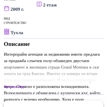
2 етаж
2009 г.
ВИД
СТРОИТЕЛСТВО
Тухла
Описание
Интерпрайм агенция за недвижими имоти предлага
за продажба слънчев полу-обзаведен двустаен
апартамент в жилищна сграда Grand Montana в ски
зоната на град Банско. Имотът се намира на втори
етаж и е с южно изложение. В него се влиза през
антре. Отдясно е разположена всекидневната.
Прочети още
Всекидневната е обзаведена с кухненски кът, който
разполга с всичко необходимо. Хола е полу
обзаведен и от него се излиза на голяма тераса, която