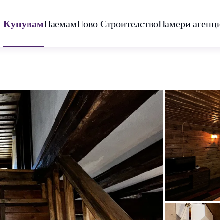
Купувам
Наемам
Ново Строителство
Намери агенц