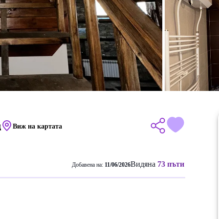
д
Виж на картата
Видяна
73 пъти
Добавена на:
11/06/2026