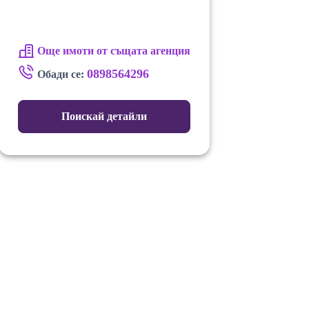
Още имоти от същата агенция
0898564296
Обади се:
Поискай детайли