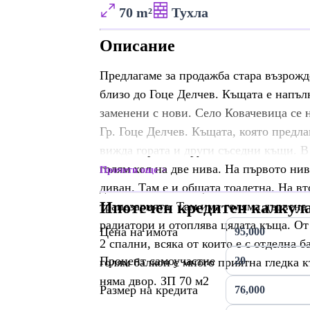
70 m²
Тухла
Описание
Предлагаме за продажба стара възрожде
близо до Гоце Делчев. Къщата е напъл
заменени с нови. Село Ковачевица се н
Гр. Гоце Делчев. Къщата, която предлаг
вижда гората и други съседни къщи. В 
голям хол на две нива. На първото ни
Прочети още
диван. Там е и общата тоалетна. На в
Ипотечен кредитен калкул
трапезарията. Там има голяма дървена 
радиатори и отоплява цялата къща. От 
Цена на имота
2 спални, всяка от които е с отделна б
Процент самоучастие
голям балкон с много приятна гледка 
няма двор. ЗП 70 м2
Размер на кредита