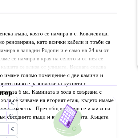
нска къща, която се намира в с. Ковачевица,
но реновирана, като всички кабели и тръби са
амира в западни Родопи и е само на 24 км от
аме се намира в края на селото и от нея се
къщата се влиза от улицата. Веднага следва
во имаме голямо помещение с две камини и
торото ниво е разположена кухнята с
атор
маса за 6 ма. Камината в хола е свързана с
хола се качваме на вторият етаж, където имаме
€
аня с тоалетна. През общ коридор се излиза на
%
към съседните къщи и към планината. Къщата
€