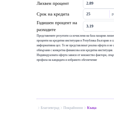
Лихвен процент
Срок на кредита
г
Годишен процент на
разходите
Представените резултати са изчислени на база пазарни лихв
проценти на кредитни институции в Република България и са
информативна цел. Те не представляват реална оферта и не 
обвързани с конкретна финансова или кредитна институция.
Индивидуалната оферта зависи от множество фактори, свър
профила на кандидата и избраното обезпечение
Благоевград
Покрайнини
Къща