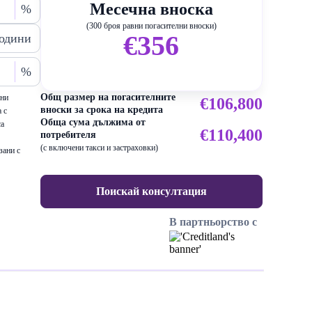
Месечна вноска
%
(300 броя равни погасителни вноски)
€356
одини
%
Общ размер на погасителните
ени
€106,800
вноски за срока на кредита
 с
Обща сума дължима от
са
€110,400
потребителя
(с включени такси и застраховки)
зани с
Поискай консултация
В партньорство с