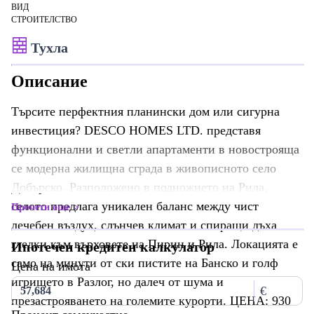
ВИД
СТРОИТЕЛСТВО
Тухла
Описание
Търсите перфектния планински дом или сигурна
инвестиция? DESCO HOMES LTD. представя
функционални и светли апартаменти в новострояща
се модерна жилищна сграда в живописното село
Добърско. Разположено в подножието на Рила,
селото предлага уникален баланс между чист
Прочети още
лечебен въздух, слънчев климат и спиращи дъха
гледки към върховете на Пирин и Рила. Локацията е
Ипотечен кредитен калкулатор
само на минути от ски пистите на Банско и голф
Цена на имота
игрището в Разлог, но далеч от шума и
€
презастрояването на големите курорти. ЦЕНА: 930