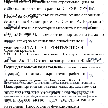
Процент самоучастие
евро на кв.м! Изключително атрактивна цена за
старт на инвестиция в района! СТРУКТУРА НА
%
СГРАДАТА:Комплексът се състои от две елегантни
Размер на кредита
секции с по 4 жилищни етажа:Секция А: 10 стилни
€
апартамента и 2 просторни мезонета с панорамни
Лихвен процент
гледки. Секция Б: 8 комфортни апартамента (само по
два на етаж) за максимално спокойствие и
%
уединение.ЕТАП НА СТРОИТЕЛСТВО И
Срок на кредита
СРОКОВЕ: Текущо състояние: Сградата е изпълнена
години
до етап Акт 14. Степен на завършеност: Жилищата
Годишен процент на разходите
се предават на тапа (висококачествена шпакловка и
замазка), готови за довършителни работи и
%
обзавеждане изцяло по Ваш вкус. Акт 16:
Представените резултати са изчислени на база пазарни лихвени проценти на
Планирано въвеждане в експлоатация септември
кредитни институции в Република България и са с информативна цел. Те не
представляват реална оферта и не са обвързани с конкретна финансова или
2026 г. КЛЮЧОВИ ПРЕДИМСТВА:Модерна
кредитна институция. Индивидуалната оферта зависи от множество фактори,
архитектура и високо качество на строителните
свързани с профила на кандидата и избраното обезпечение
материали. Просторни и функционални