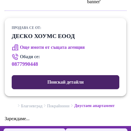
ПРОДАВА СЕ ОТ:
ДЕСКО ХОУМС ЕООД
Още имоти от същата агенция
Обади се:
0877990448
Поискай детайли
Двустаен апартамент
Благоевград
Покрайнини
Зареждаме...