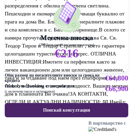
разпределения с обилна естествена светлина.
Пешеходни и екомаршрути, започващи буквално от
прага на дома Ви. Близост до минералните плажове
и спа комплекси в с. Баня и Добринище.В селото се
Месечна вноска
намира прочутата средновековна църква Св. Св.
Теодор Тирон и Теодор Стратилат , което гарантира
(300 броя равни погасителни вноски)
€216
целогодишен туристически интерес. ОТЛИЧНА
ИНВЕСТИЦИЯ:Имотите са перфектни както за
личен ваканционен дом или целогодишно живеене,
Общ размер на погасителните вноски за срока на
€64,800
така и за отдаване под наем през платформи като
кредита
Airbnb и Booking с висока доходност. Вашият мечтан
Обща сума дължима от потребителя
€66,900
(с включени такси и застраховки)
дом в планината Ви очаква!ЗА КОНТАКТИ,
ОГЛЕДИ И АКТУАЛНИ НАЛИЧНОСТИ: 📧 Имейл:
dscohomes@gmail.com 📞 Телефон:0877990448
Поискай консултация
В партньорство с