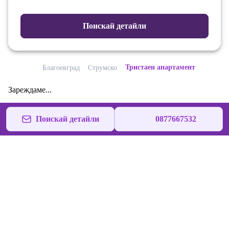
Поискай детайли
Тристаен апартамент
Благоевград
Струмско
Зареждаме...
Поискай детайли
0877667532