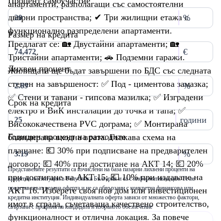
Процент самоучастие
апартаменти, разполагащи със самостоятелни
дворни пространства; ✔ Три жилищни етажа с
%
функционално разпределени апартаменти.
Размер на кредита
Предлагат се: 🏡 Двустайни апартаменти; 🏡
€
Тристайни апартаменти; 🚗 Подземни гаражи.
Лихвен процент
Жилищата ще бъдат завършени по БДС със следната
степен на завършеност: ✅ Под - циментова замазка;
%
✅ Стени и тавани - гипсова мазилка; ✅ Изградени
Срок на кредита
електро и ВиК инсталации до точка и тапа; ✅
години
Висококачествена PVC дограма; ✅ Монтирана
Годишен процент на разходите
блиндирана входна врата. Гъвкава схема на
плащане: 💶 30% при подписване на предварителен
%
договор; 💶 40% при достигане на АКТ 14; 💶 20%
Представените резултати са изчислени на база пазарни лихвени проценти на
при достигане на АКТ 15; 💶 10% при издаване на
кредитни институции в Република България и са с информативна цел. Те не
представляват реална оферта и не са обвързани с конкретна финансова или
АКТ 16. Изберете своя нов дом или инвестиционен
кредитна институция. Индивидуалната оферта зависи от множество фактори,
имот в сграда, съчетаваща качествено строителство,
свързани с профила на кандидата и избраното обезпечение
функционалност и отлична локация. За повече