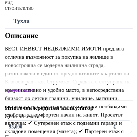
ВИД
СТРОИТЕЛСТВО
Тухла
Описание
БЕСТ ИНВЕСТ НЕДВИЖИМИ ИМОТИ предлага
отлична възможност за покупка на жилище в
новострояща се модерна жилищна сграда,
разположена в един от предпочитаните квартали на
Благоевград - кв. Струмско. Сградата е ситуирана на
комуникативно и удобно място, в непосредствена
Прочети още
близост до детски градини, училище, магазини,
спирки на градски транспорт и всички необходими
Ипотечен кредитен калкулатор
удобства за комфортен начин на живот. Проектът
Цена на имота
включва: ✔ Сутеренен етаж с подземни гаражи и
€
складови помещения (мазета); ✔ Партерен етаж с