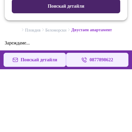
Поискай детайли
Двустаен апартамент
Пловдив
Беломорски
Зареждаме...
Поискай детайли
0877898622