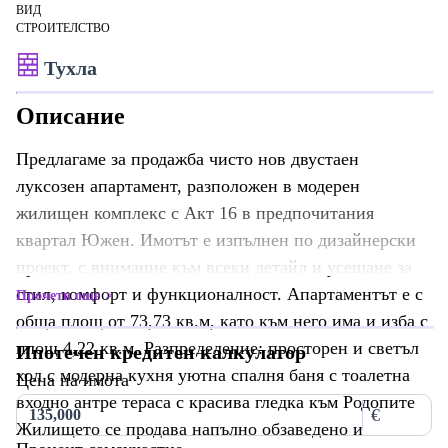
ВИД
СТРОИТЕЛСТВО
Тухла
Описание
Предлагаме за продажба чисто нов двустаен
луксозен апартамент, разположен в модерен
жилищен комплекс с Акт 16 в предпочитания
квартал Южен. Имотът е изпълнен по дизайнерски
проект, с внимание към всеки детайл и усещане за
стил, комфорт и функционалност. Апартаментът е с
Прочети още
обща площ от 73,73 кв.м, като към него има и изба с
площ 4,22 кв.м. Разпределение: просторен и светъл
Ипотечен кредитен калкулатор
хол с модерна кухня уютна спалня баня с тоалетна
Цена на имота
входно антре тераса с красива гледка към Родопите
€
Жилището се продава напълно обзаведено и