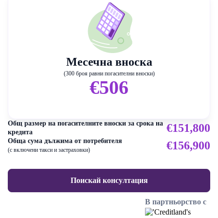
Месечна вноска
(300 броя равни погасителни вноски)
€506
Общ размер на погасителните вноски за срока на
€151,800
кредита
Обща сума дължима от потребителя
€156,900
(с включени такси и застраховки)
Поискай консултация
В партньорство с