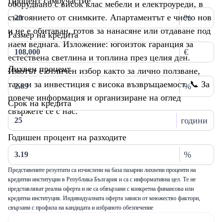
Процент самоучастие
оборудвано с висок клас мебели и електроуреди, в
състоянието от снимките. Апартаментът е чисто нов
%
и не е обитаван, готов за нанасяне или отдаване под
Размер на кредита
наем веднага. Изложение: югоизток гаранция за
€
естествена светлина и топлина през целия ден.
Лихвен процент
Имотът е отличен избор както за лично ползване,
така и за инвестиция с висока възвръщаемост. 📞 За
%
повече информация и организиране на оглед
Срок на кредита
свържете се с нас.
години
Годишен процент на разходите
%
Представените резултати са изчислени на база пазарни лихвени проценти на
кредитни институции в Република България и са с информативна цел. Те не
представляват реална оферта и не са обвързани с конкретна финансова или
кредитна институция. Индивидуалната оферта зависи от множество фактори,
свързани с профила на кандидата и избраното обезпечение