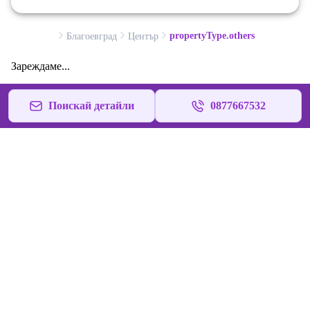
propertyType.others
Благоевград
Център
Зареждаме...
Поискай детайли
0877667532