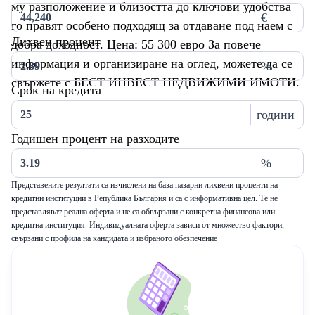
му разположение и близостта до ключови удобства
€
го правят особено подходящ за отдаване под наем с
Лихвен процент
добра доходност. Цена: 55 300 евро За повече
информация и организиране на оглед, можете да се
%
свържете с БЕСТ ИНВЕСТ НЕДВИЖИМИ ИМОТИ.
Срок на кредита
години
Годишен процент на разходите
%
Представените резултати са изчислени на база пазарни лихвени проценти на
кредитни институции в Република България и са с информативна цел. Те не
представляват реална оферта и не са обвързани с конкретна финансова или
кредитна институция. Индивидуалната оферта зависи от множество фактори,
свързани с профила на кандидата и избраното обезпечение