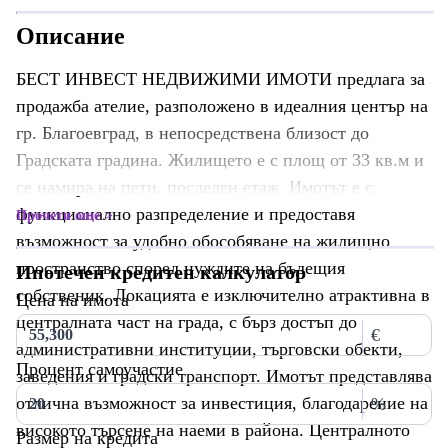
Описание
БЕСТ ИНВЕСТ НЕДВИЖИМИ ИМОТИ предлага за
продажба ателие, разположено в идеалния център на
гр. Благоевград, в непосредствена близост до
Градската градина. Жилището е с площ от 33 кв.м и
се намира на пети, последен етаж. Имотът е с
функционално разпределение и предоставя
Прочети още
възможност за удобно обособяване на жилищно
пространство според нуждите на бъдещия
Ипотечен кредитен калкулатор
собственик. Локацията е изключително атрактивна в
Цена на имота
централната част на града, с бърз достъп до
€
административни институции, търговски обекти,
Процент самоучастие
заведения и градски транспорт. Имотът представлява
отлична възможност за инвестиция, благодарение на
%
високото търсене на наеми в района. Централното
Размер на кредита