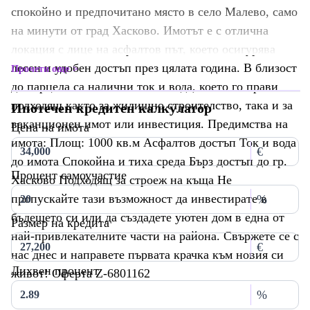
спокойно и предпочитано място в село Малево, само
на минути от град Хасково. Имотът е с отлична
локация с лице на асфалтов път, което осигурява
лесен и удобен достъп през цялата година. В близост
Прочети още
до парцела са налични ток и вода, което го прави
подходящ както за жилищно строителство, така и за
Ипотечен кредитен калкулатор
ваканционен имот или инвестиция. Предимства на
Цена на имота
имота: Площ: 1000 кв.м Асфалтов достъп Ток и вода
€
до имота Спокойна и тиха среда Бърз достъп до гр.
Процент самоучастие
Хасково Подходящ за строеж на къща Не
пропускайте тази възможност да инвестирате в
%
бъдещето си или да създадете уютен дом в една от
Размер на кредита
най-привлекателните части на района. Свържете се с
€
нас днес и направете първата крачка към новия си
Лихвен процент
живот! Оферта Z-6801162
%