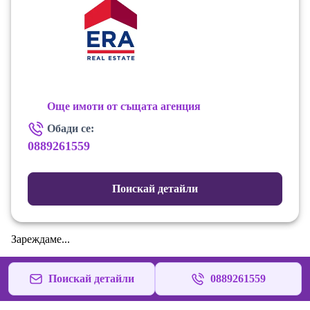
Още имоти от същата агенция
Обади се:
0889261559
Поискай детайли
Зареждаме...
Поискай детайли
0889261559