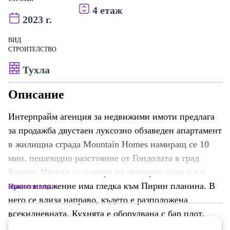
4 етаж
2023 г.
ВИД
СТРОИТЕЛСТВО
Тухла
Описание
Интерпрайм агенция за недвижими имоти предлага
за продажба двустаен луксозно обзаведен апартамент
в жилищна сграда Mountain Homes намиращ се 10
мин. пешеходно разстояние от Гондолата в град
Банско. Имотът се намира на четвърти етаж и е с
южно изложение има гледка към Пирин планина. В
Прочети още
него се влиза направо, където е разположена
всекидневната. Кухнята е оборудвана с бар плот,
котлони, абсорбатор и хладилник. Разполага с нов