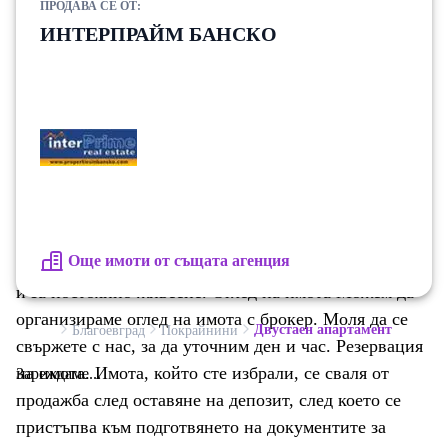
ПРОДАВА СЕ ОТ:
голям диван , холна маса и телевизор. От
ИНТЕРПРАЙМ БАНСКО
всекидневната и от спалнята се излиза на балкон,
който разкрива невероятна гледка към Пирин
планина. Спалнята е с голямо двойно легло и
гардероб. Банята е с бойлер и стъклен параван.
Отоплението е на климатик. Сградата има асансьор.
Такса поддръжка 4 евро/м2 на година. Апартемента е
с много добър рейтинг в платформите за отдаване
под наем. Имотът е с отделна партида за ток и вода.
Още имоти от същата агенция
Имота е подходящ, както за отдаване под наем, така
и за постоянно живеене. Оглед на имота Можем да
организираме оглед на имота с брокер. Моля да се
Двустаен апартамент
Благоевград
Покрайнини
свържете с нас, за да уточним ден и час. Резервация
на имота. Имота, който сте избрали, се сваля от
Зареждаме...
продажба след оставяне на депозит, след което се
пристъпва към подготвянето на документите за