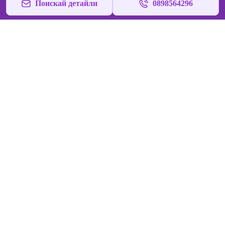
Поискай детайли
0898564296