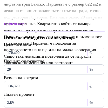
лифта на град Банско. Парцелът е с размер 822 м2 и
лежи на главният околовръстен път на града, точно
под ресторант Суворов. Има лице около 20 метра на
асфалтовият път. Кварталът в който се намира
Прочети още
имотът е с прокаран водопровод и канализация.
Също така има и изграден газопровод и възможност
Ипотечен кредитен калкулатор
за включване. Парцелът е подходящ за
Цена на имота
построяването на къща или на малка кооперация.
€
Също така локацията позволява да се изградят
Процент самоучастие
търговски помещения или ресторант.
%
Размер на кредита
€
Лихвен процент
%