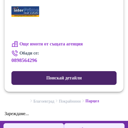
Още имоти от същата агенция
Обади се:
0898564296
Поискай детайли
Парцел
Благоевград
Покрайнини
Зареждаме...