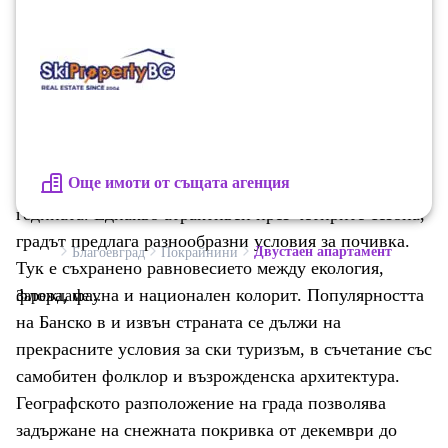
строителство с ниска такса поддръжка. Отличен
избор за инвестиция или за семейство, търсещо
уютен дом в приятелска и модерна обстановка.
Такса поддръжка ниска Местоположение и местни
атракции Сгушен в подножието на Пирин планина,
грaд Банско е притегателна сила за български и
Още имоти от същата агенция
чуждестранни туристи през целия период на
годината. Еднакво атрактивен през четирите сезона,
градът предлага разнообразни условия за почивка.
Двустаен апартамент
Благоевград
Покрайнини
Тук е съхранено равновесието между екология,
флора, фауна и национален колорит. Популярността
Зареждаме...
на Банско в и извън страната се дължи на
прекрасните условия за ски туризъм, в съчетание със
самобитен фолклор и възрожденска архитектура.
Географското разположение на града позволява
задържане на снежната покривка от декември до