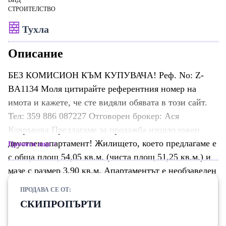
ВИД
СТРОИТЕЛСТВО
Тухла
Описание
БЕЗ КОМИСИОН КЪМ КУПУВАЧА! Реф. No: Z-
BA1134 Mоля цитирайте референтния номер на
имота и кажете, че сте видяли обявата в този сайт.
Тел: 359 886 087227 Отговорен брокер: Ася
Кавръкова Предлагаме за продажба изцяло южен
двустаен апартамент! Жилището, което предлагаме е
Прочети още
с обща площ 54,05 кв.м. (чиста площ 51,25 кв.м.) и
мазе с размер 3,90 кв.м. Апартаментът е необзаведен
и разполага с просторна всекидневна, една спалня,
ПРОДАВА СЕ ОТ:
баня и тераса с прекрасна гледка. Намира се на
СКИПРОПЪРТИ
около 400 метра от лифта, което осигурява удобно и
лесно придвижване. Жилищната сграда е ново